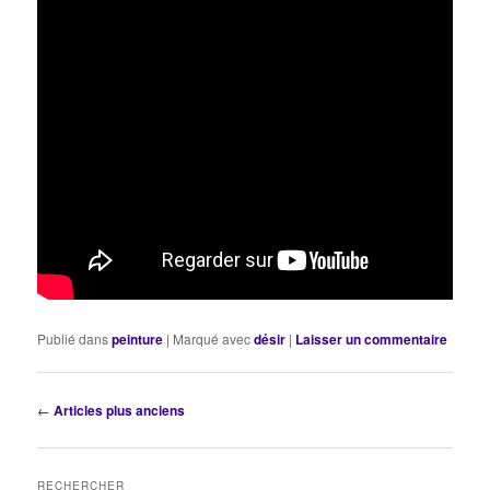
Publié dans
peinture
|
Marqué avec
désir
|
Laisser un commentaire
Navigation
←
Articles plus anciens
des
articles
RECHERCHER