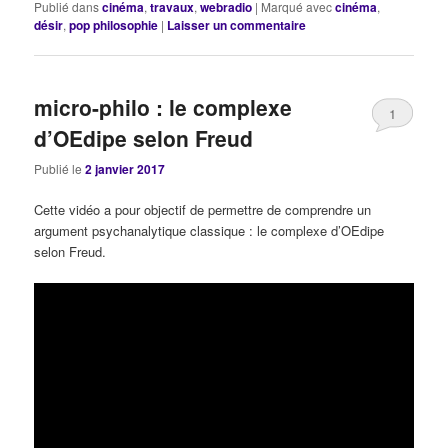
Publié dans
cinéma
,
travaux
,
webradio
|
Marqué avec
cinéma
,
désir
,
pop philosophie
|
Laisser un commentaire
micro-philo : le complexe
1
d’OEdipe selon Freud
Publié le
2 janvier 2017
Cette vidéo a pour objectif de permettre de comprendre un
argument psychanalytique classique : le complexe d’OEdipe
selon Freud.