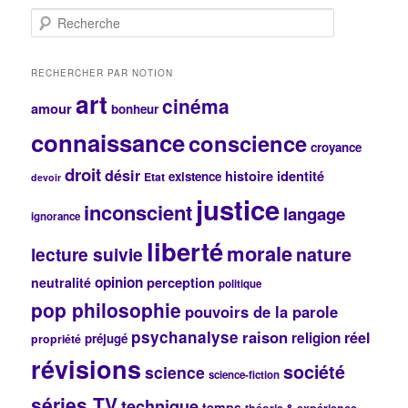
R
e
c
h
RECHERCHER PAR NOTION
e
art
cinéma
r
amour
bonheur
c
connaissance
conscience
h
croyance
e
droit
désir
histoire
identité
existence
Etat
devoir
justice
inconscient
langage
ignorance
liberté
morale
lecture suivie
nature
opinion
perception
neutralité
politique
pop philosophie
pouvoirs de la parole
psychanalyse
raison
réel
religion
préjugé
propriété
révisions
société
science
science-fiction
séries TV
technique
temps