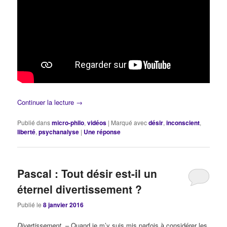
Continuer la lecture
→
Publié dans
micro-philo
,
vidéos
|
Marqué avec
désir
,
inconscient
,
liberté
,
psychanalyse
|
Une
réponse
Pascal : Tout désir est-il un
éternel divertissement ?
Publié le
8 janvier 2016
Divertissement.
– Quand je m’y suis mis parfois à considérer les