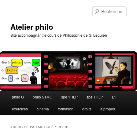
Aller
Aller
au
au
Rech
contenu
contenu
principal
secondaire
Atelier philo
Site accompagnant le cours de Philosophie de G. Lequien
Menu
philo G
philo STMG
spé 1HLP
spé THLP
L1
principal
exercices
cinéma
formation
droits
à propos
ARCHIVES PAR MOT-CLÉ :
DÉSIR