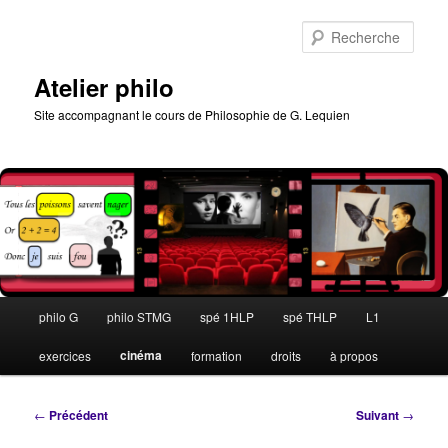
Aller
au
Rech
contenu
principal
Atelier philo
Site accompagnant le cours de Philosophie de G. Lequien
Menu
philo G
philo STMG
spé 1HLP
spé THLP
L1
principal
cinéma
exercices
formation
droits
à propos
Navigation
←
Précédent
Suivant
→
des