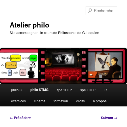
Aller
au
Rech
contenu
principal
Atelier philo
Site accompagnant le cours de Philosophie de G. Lequien
Menu
philo STMG
philo G
spé 1HLP
spé THLP
L1
principal
exercices
cinéma
formation
droits
à propos
Navigation
←
Précédent
Suivant
→
des