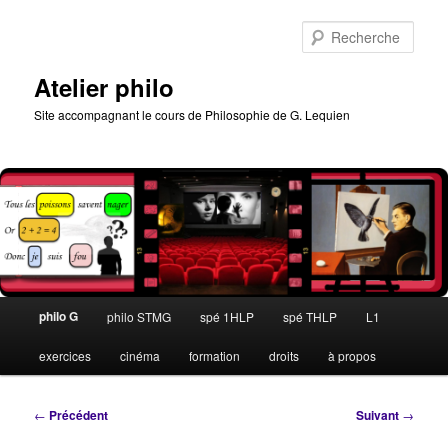
Aller
au
Rech
contenu
principal
Atelier philo
Site accompagnant le cours de Philosophie de G. Lequien
Menu
philo G
philo STMG
spé 1HLP
spé THLP
L1
principal
exercices
cinéma
formation
droits
à propos
Navigation
←
Précédent
Suivant
→
des