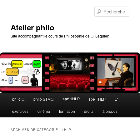
Aller
Aller
au
au
Rech
contenu
contenu
principal
secondaire
Atelier philo
Site accompagnant le cours de Philosophie de G. Lequien
Menu
spé 1HLP
philo G
philo STMG
spé THLP
L1
principal
exercices
cinéma
formation
droits
à propos
ARCHIVES DE CATÉGORIE :
1HLP