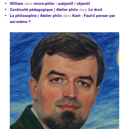
William
dans
micro-philo : subjectif / objectif
Continuité pédagogique | Atelier philo
dans
Le droit
La philosophie | Atelier philo
dans
Kant : Faut-il penser par
soi-même ?