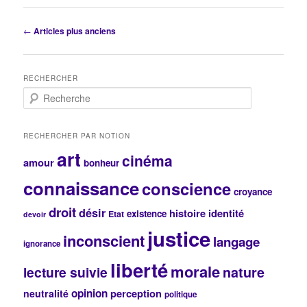
Navigation
←
Articles plus anciens
des
articles
RECHERCHER
R
e
c
h
RECHERCHER PAR NOTION
e
art
cinéma
r
amour
bonheur
c
connaissance
conscience
h
croyance
e
droit
désir
histoire
identité
existence
Etat
devoir
justice
inconscient
langage
ignorance
liberté
morale
lecture suivie
nature
opinion
perception
neutralité
politique