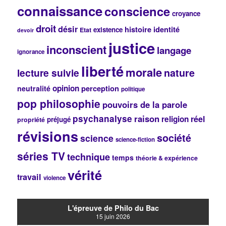
connaissance
conscience
h
croyance
e
droit
désir
histoire
identité
existence
Etat
devoir
justice
inconscient
langage
ignorance
liberté
morale
lecture suivie
nature
opinion
perception
neutralité
politique
pop philosophie
pouvoirs de la parole
psychanalyse
raison
réel
religion
préjugé
propriété
révisions
société
science
science-fiction
séries TV
technique
temps
théorie & expérience
vérité
travail
violence
L'épreuve de Philo du Bac
15 juin 2026