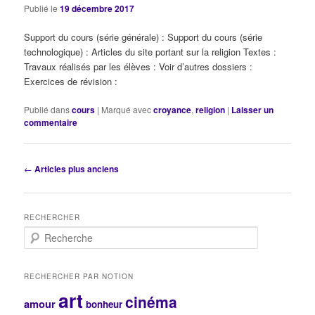
Publié le
19 décembre 2017
Support du cours (série générale) : Support du cours (série
technologique) : Articles du site portant sur la religion Textes :
Travaux réalisés par les élèves : Voir d’autres dossiers :
Exercices de révision :
Publié dans
cours
|
Marqué avec
croyance
,
religion
|
Laisser un
commentaire
Navigation
←
Articles plus anciens
des
articles
RECHERCHER
R
e
c
h
RECHERCHER PAR NOTION
e
art
cinéma
r
amour
bonheur
c