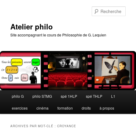
Aller
Aller
au
au
Rech
contenu
contenu
principal
secondaire
Atelier philo
Site accompagnant le cours de Philosophie de G. Lequien
Menu
philo G
philo STMG
spé 1HLP
spé THLP
L1
principal
exercices
cinéma
formation
droits
à propos
ARCHIVES PAR MOT-CLÉ :
CROYANCE