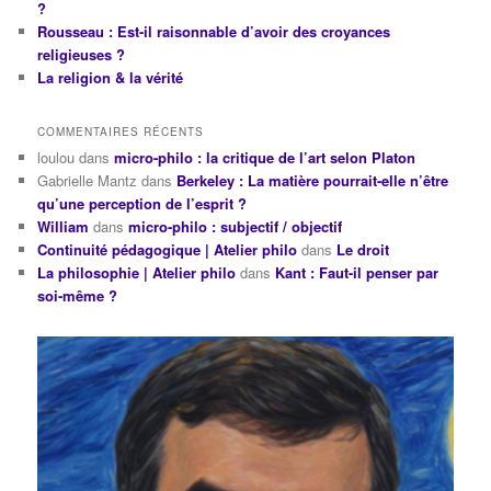
?
Rousseau : Est-il raisonnable d’avoir des croyances
religieuses ?
La religion & la vérité
COMMENTAIRES RÉCENTS
loulou
dans
micro-philo : la critique de l’art selon Platon
Gabrielle Mantz
dans
Berkeley : La matière pourrait-elle n’être
qu’une perception de l’esprit ?
William
dans
micro-philo : subjectif / objectif
Continuité pédagogique | Atelier philo
dans
Le droit
La philosophie | Atelier philo
dans
Kant : Faut-il penser par
soi-même ?