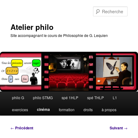
Aller
au
Rech
contenu
principal
Atelier philo
Site accompagnant le cours de Philosophie de G. Lequien
Menu
philo G
philo STMG
spé 1HLP
spé THLP
L1
principal
cinéma
exercices
formation
droits
à propos
Navigation
←
Précédent
Suivant
→
des