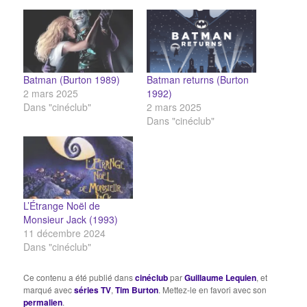
Batman (Burton 1989)
Batman returns (Burton
2 mars 2025
1992)
Dans "cinéclub"
2 mars 2025
Dans "cinéclub"
L’Étrange Noël de
Monsieur Jack (1993)
11 décembre 2024
Dans "cinéclub"
Ce contenu a été publié dans
cinéclub
par
Guillaume Lequien
, et
marqué avec
séries TV
,
Tim Burton
. Mettez-le en favori avec son
permalien
.