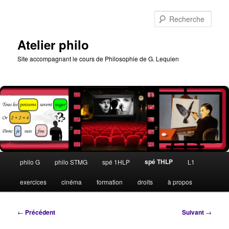
Aller
au
Rech
contenu
principal
Atelier philo
Site accompagnant le cours de Philosophie de G. Lequien
Menu
spé THLP
philo G
philo STMG
spé 1HLP
L1
principal
exercices
cinéma
formation
droits
à propos
Navigation
←
Précédent
Suivant
→
des