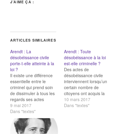
J’AIME ÇA :
ARTICLES SIMILAIRES
Arendt : La
Arendt : Toute
désobéissance civile
désobéissance à la loi
porte-t-elle atteinte à la
est-elle criminelle ?
loi ?
Des actes de
Il existe une différence
désobéissance civile
essentielle entre le
interviennent lorsqu’un
criminel qui prend soin
certain nombre de
de dissimuler à tous les
citoyens ont acquis la
regards ses actes
conviction que les
10 mars 2017
répréhensibles et celui
9 mai 2017
mécanismes normaux
Dans "textes"
qui fait acte de
Dans "textes"
de l’évolution ne
désobéissance civile en
fonctionnent plus ou que
défiant les autorités et
leurs réclamations ne
s'institue lui-même
sont pas entendues ou