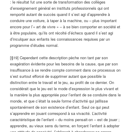
: le résultat fut une sorte de transformation des collèges
d’enseignement général en instituts professionnels qui ont
remporté autant de succès quand il s’est agi d’apprendre à
conduire une voiture, à taper à la machine, ou – plus important
encore pour l’« art de vivre » – à se bien comporter en société et
à être populaire, qu’ils ont récolté d’échecs quand il s’est agi
d’inculquer aux enfants les connaissances requises par un
programme d’études normal.
[§19] Cependant cette description pèche non tant par son
exagération évidente pour les besoins de la cause, que par son
insuffisance à se rendre compte comment dans ce processus on
s’est surtout efforcé de supprimer autant que possible la
distinction entre le travail et le jeu, au profit de ce dernier. On
considérait que le jeu est le mode d’expression le plus vivant et
la manière la plus appropriée pour l’enfant de se conduire dans le
monde, et que c’était la seule forme d’activité qui jaillisse
spontanément de son existence d’enfant. Seul ce qui peut
s’apprendre en jouant correspond à sa vivacité. L’activité
caractéristique de l’enfant – du moins pensait-on – est de jouer ;
apprendre, au vieux sens du terme, en forçant l’enfant à adopter
une attitude de passivité, l’obligeait à abandonner sa propre