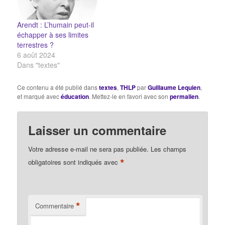
porteur d'un autre droit.
ne seront suivies
Cette distinction
d’aucun effet — ou
nécessaire entre une
encore, tout au
Arendt : L’humain peut-il
violation ouverte et
contraire, lorsqu’ils
échapper à ses limites
publique de la loi et
croient possible de faire
terrestres ?
une…
changer…
6 août 2024
Dans "textes"
Ce contenu a été publié dans
textes
,
THLP
par
Guillaume Lequien
,
et marqué avec
éducation
. Mettez-le en favori avec son
permalien
.
Laisser un commentaire
Votre adresse e-mail ne sera pas publiée.
Les champs
*
obligatoires sont indiqués avec
*
Commentaire