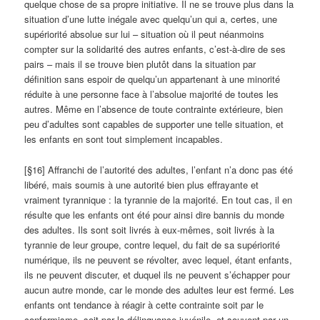
quelque chose de sa propre initiative. Il ne se trouve plus dans la
situation d’une lutte inégale avec quelqu’un qui a, certes, une
supériorité absolue sur lui – situation où il peut néanmoins
compter sur la solidarité des autres enfants, c’est-à-dire de ses
pairs – mais il se trouve bien plutôt dans la situation par
définition sans espoir de quelqu’un appartenant à une minorité
réduite à une personne face à l’absolue majorité de toutes les
autres. Même en l’absence de toute contrainte extérieure, bien
peu d’adultes sont capables de supporter une telle situation, et
les enfants en sont tout simplement incapables.
[§16] Affranchi de l’autorité des adultes, l’enfant n’a donc pas été
libéré, mais soumis à une autorité bien plus effrayante et
vraiment tyrannique : la tyrannie de la majorité. En tout cas, il en
résulte que les enfants ont été pour ainsi dire bannis du monde
des adultes. Ils sont soit livrés à eux-mêmes, soit livrés à la
tyrannie de leur groupe, contre lequel, du fait de sa supériorité
numérique, ils ne peuvent se révolter, avec lequel, étant enfants,
ils ne peuvent discuter, et duquel ils ne peuvent s’échapper pour
aucun autre monde, car le monde des adultes leur est fermé. Les
enfants ont tendance à réagir à cette contrainte soit par le
conformisme, soit par la délinquance juvénile, et souvent par un