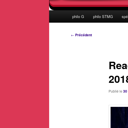
Menu
philo G
philo STMG
spé
principal
Navigation
←
Précédent
des
articles
Rea
201
Publié le
30