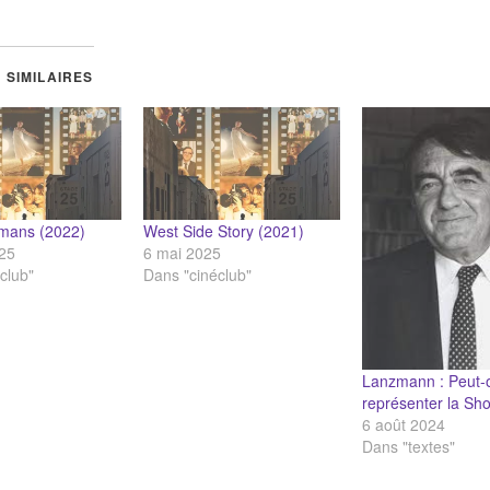
 SIMILAIRES
mans (2022)
West Side Story (2021)
025
6 mai 2025
club"
Dans "cinéclub"
Lanzmann : Peut-
représenter la Sh
6 août 2024
Dans "textes"