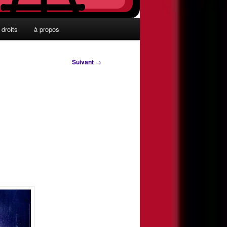
droits
à propos
Suivant
→