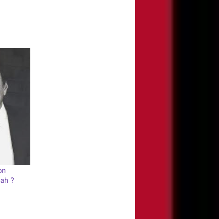
on
oah ?