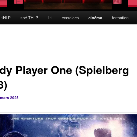
 1HLP
spé THLP
L1
exercices
cinéma
formation
dy Player One (Spielberg
8)
 mars 2025