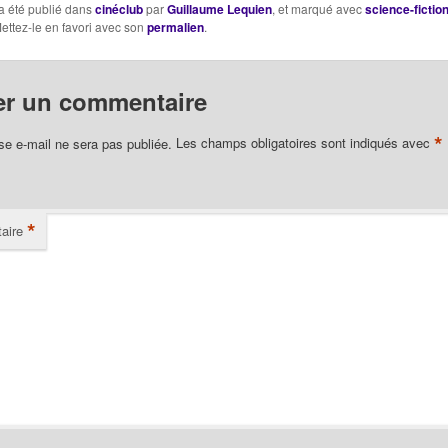
a été publié dans
cinéclub
par
Guillaume Lequien
, et marqué avec
science-fictio
Mettez-le en favori avec son
permalien
.
er un commentaire
*
se e-mail ne sera pas publiée.
Les champs obligatoires sont indiqués avec
*
aire