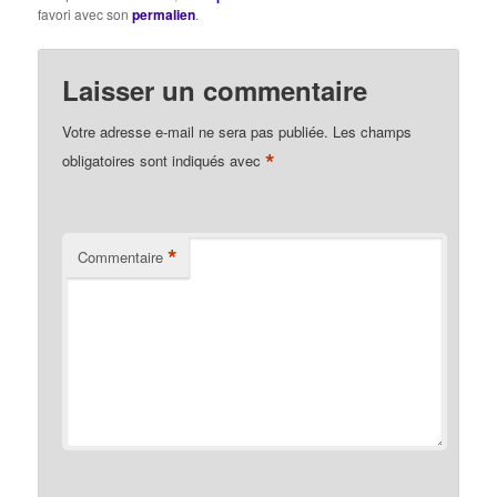
nous des devoirs envers
favori avec son
permalien
.
les animaux ? Mill : La
technique doit-elle…
Laisser un commentaire
Votre adresse e-mail ne sera pas publiée.
Les champs
*
obligatoires sont indiqués avec
*
Commentaire