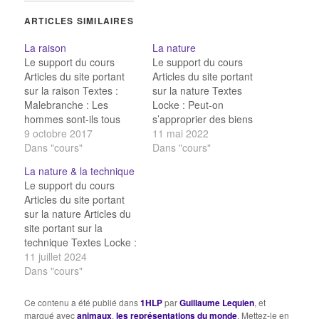
ARTICLES SIMILAIRES
La raison
La nature
Le support du cours
Le support du cours
Articles du site portant
Articles du site portant
sur la raison Textes :
sur la nature Textes
Malebranche : Les
Locke : Peut-on
hommes sont-ils tous
s’approprier des biens
raisonnables ?
9 octobre 2017
naturels ? Descartes :
11 mai 2022
Descartes : Faut-il
Dans "cours"
Avons-nous des devoirs
Dans "cours"
douter de tout ce que je
envers les animaux ?
La nature & la technique
sais ? Descartes : Puis-
Kant : Avons-nous des
Le support du cours
je douter de mes
devoirs envers les
Articles du site portant
perceptions ? Descartes
animaux ? Mill : La
sur la nature Articles du
: Puis-je douter de toutes
technique doit-elle suivre
site portant sur la
mes idées ? Descartes…
la nature ? Feinberg :
technique Textes Locke :
Est-il…
Peut-on s’approprier des
11 juillet 2024
biens naturels ?
Dans "cours"
Descartes : Avons-nous
des devoirs envers les
Ce contenu a été publié dans
1HLP
par
Guillaume Lequien
, et
animaux ? Kant : Avons-
marqué avec
animaux
,
les représentations du monde
. Mettez-le en