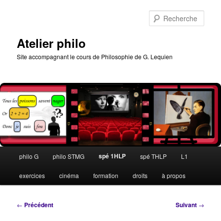
Aller
au
Rech
contenu
principal
Atelier philo
Site accompagnant le cours de Philosophie de G. Lequien
Menu
spé 1HLP
philo G
philo STMG
spé THLP
L1
principal
exercices
cinéma
formation
droits
à propos
Navigation
←
Précédent
Suivant
→
des