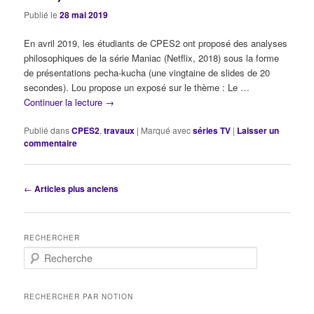
Publié le
28 mai 2019
En avril 2019, les étudiants de CPES2 ont proposé des analyses
philosophiques de la série Maniac (Netflix, 2018) sous la forme
de présentations pecha-kucha (une vingtaine de slides de 20
secondes). Lou propose un exposé sur le thème : Le …
Continuer la lecture
→
Publié dans
CPES2
,
travaux
|
Marqué avec
séries TV
|
Laisser un
commentaire
Navigation
←
Articles plus anciens
des
articles
RECHERCHER
R
e
c
h
RECHERCHER PAR NOTION
e