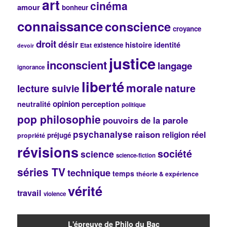
art
cinéma
r
amour
bonheur
c
connaissance
conscience
h
croyance
e
droit
désir
histoire
identité
existence
Etat
devoir
justice
inconscient
langage
ignorance
liberté
morale
lecture suivie
nature
opinion
perception
neutralité
politique
pop philosophie
pouvoirs de la parole
psychanalyse
raison
réel
religion
préjugé
propriété
révisions
société
science
science-fiction
séries TV
technique
temps
théorie & expérience
vérité
travail
violence
L'épreuve de Philo du Bac