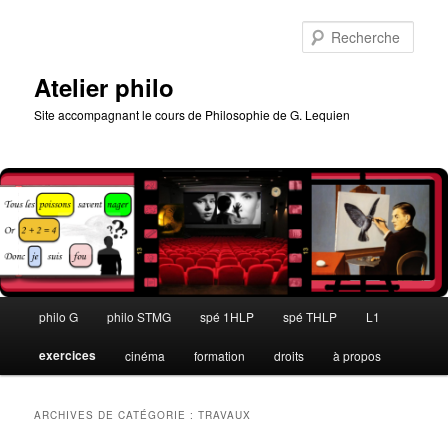
Aller
Aller
au
au
Rech
contenu
contenu
principal
secondaire
Atelier philo
Site accompagnant le cours de Philosophie de G. Lequien
Menu
philo G
philo STMG
spé 1HLP
spé THLP
L1
principal
exercices
cinéma
formation
droits
à propos
ARCHIVES DE CATÉGORIE :
TRAVAUX