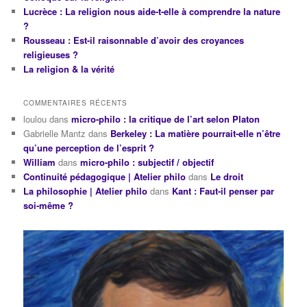
Lucrèce : La religion nous aide-t-elle à comprendre la nature
?
Rousseau : Est-il raisonnable d’avoir des croyances
religieuses ?
La religion & la vérité
COMMENTAIRES RÉCENTS
loulou
dans
micro-philo : la critique de l’art selon Platon
Gabrielle Mantz
dans
Berkeley : La matière pourrait-elle n’être
qu’une perception de l’esprit ?
William
dans
micro-philo : subjectif / objectif
Continuité pédagogique | Atelier philo
dans
Le droit
La philosophie | Atelier philo
dans
Kant : Faut-il penser par
soi-même ?