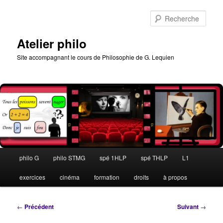
Aller
au
Rech
contenu
principal
Atelier philo
Site accompagnant le cours de Philosophie de G. Lequien
Menu
philo G
philo STMG
spé 1HLP
spé THLP
L1
principal
exercices
cinéma
formation
droits
à propos
Navigation
←
Précédent
Suivant
→
des