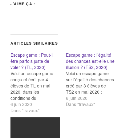
J’AIME ÇA :
ARTICLES SIMILAIRES
Escape game : Peut-il
Escape game : l’égalité
être parfois juste de
des chances est-elle une
voler ? (TL, 2020)
illusion ? (TS2, 2020)
Voici un escape game
Voici un escape game
conçu et écrit par 4
sur l'égalité des chances
élèves de TL en mai
créé par 3 élèves de
2020, dans les
TS2 en mai 2020 :
conditions du
6 juin 2020
confinement :
6 juin 2020
Dans "travaux"
Dans "travaux"