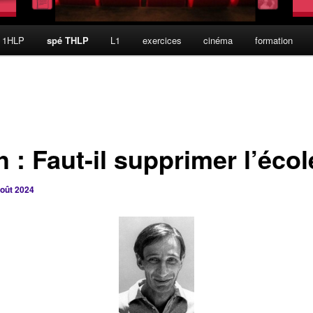
 1HLP
spé THLP
L1
exercices
cinéma
formation
ch : Faut-il supprimer l’écol
août 2024