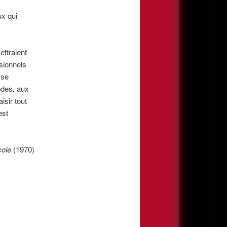
ux qui
ettraient
sionnels
sse
odes, aux
isir tout
est
cole
(1970)