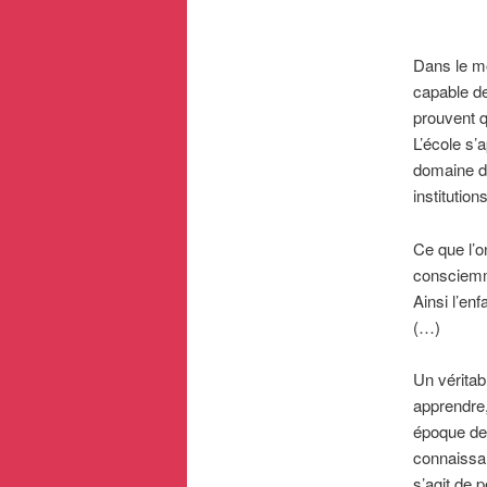
Dans le mo
capable d
prouvent q
L’école s’
domaine de
institutio
Ce que l’o
consciemm
Ainsi l’en
(…)
Un véritab
apprendre,
époque de 
connaissan
s’agit de 