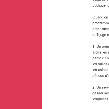
publique, 
Quand on p
programmes,
organismes
qu’il juge 
1. Un prem
à-dire les
partie d’e
les salles 
les usines
période d
2. Un serv
désireuses
lesquelles 