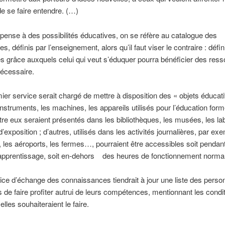
de se faire entendre. (…)
ense à des possibilités éducatives, on se réfère au catalogue des
 définis par l’enseignement, alors qu’il faut viser le contraire : défin
 grâce auxquels celui qui veut s’éduquer pourra bénéficier des res
nécessaire.
ier service serait chargé de mettre à disposition des « objets éducatif
 instruments, les machines, les appareils utilisés pour l’éducation form
ntre eux seraient présentés dans les bibliothèques, les musées, les la
d’exposition ; d’autres, utilisés dans les activités journalières, par e
, les aéroports, les fermes…, pourraient être accessibles soit pendan
’apprentissage, soit en-dehors des heures de fonctionnement normal
ice d’échange des connaissances tiendrait à jour une liste des pers
 de faire profiter autrui de leurs compétences, mentionnant les condi
elles souhaiteraient le faire.