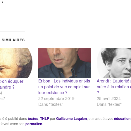
 :
 SIMILAIRES
Eribon : Les individus ont-ils
Arendt : L’autorité 
t-on éduquer
un point de vue complet sur
nuire à la relation
aindre ?
leur existence ?
?
24
22 septembre 2019
25 avril 2024
es"
Dans "textes"
Dans "textes"
a été publié dans
textes
,
THLP
par
Guillaume Lequien
, et marqué avec
éducation
 favori avec son
permalien
.