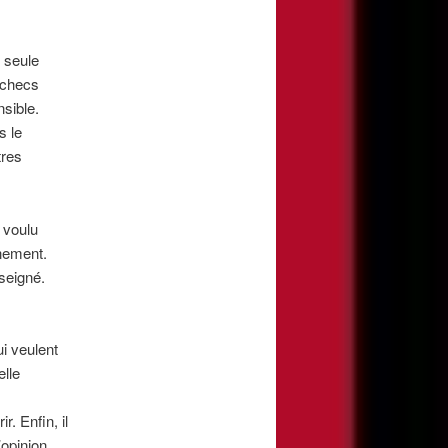
 seule
échecs
sible.
s le
tres
 voulu
nement.
nseigné.
ui veulent
elle
. Enfin, il
’opinion