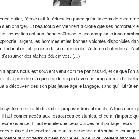
nde entier, l’école nuit à l’éducation parce qu’on la considère comme
e s’en charger. Et beaucoup en viennent à croire que ses nombreux 
ue l’éducation est une tâche coûteuse, d’une complexité incompréhen
approprie l’argent, les hommes et les bonnes volontés disponibles dan
 l’éducation, et, jalouse de son monopole, s’efforce d’interdire à d’au
ns d’assumer des tâches éducatives. (…)
n a appris nous est souvent venu comme par hasard, et ce que l’on a
ent apprendre n’a que peu de rapport avec un programme d’enseig
fant a découvert dès son plus jeune âge le langage, sans qu’il lui fût e
le système éducatif devrait se proposer trois objectifs. À tous ceux q
 il faut donner accès aux ressources existantes, et ce à n’importe qu
leur existence. Il faut ensuite que ceux qui désirent partager leurs
ces puissent rencontrer toute autre personne qui souhaite les acquérir
permettre aux porteurs d’idées nouvelles, à ceux qui veulent affronter l