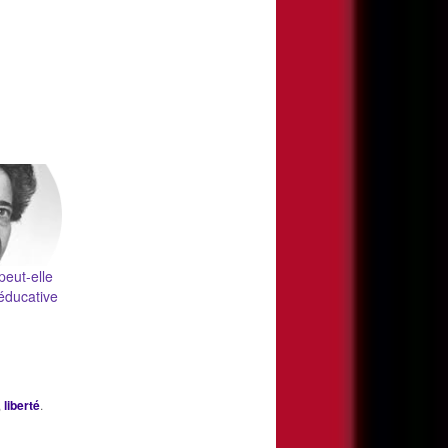
peut-elle
 éducative
,
liberté
.