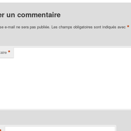
er un commentaire
*
se e-mail ne sera pas publiée.
Les champs obligatoires sont indiqués avec
*
aire