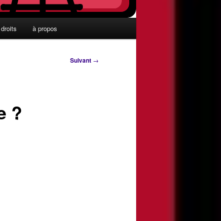
droits
à propos
Suivant
→
e ?