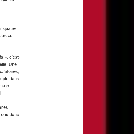
ir quatre
sources
s », c’est-
elle. Une
boratoires,
xemple dans
t une
.
onnes
tions dans