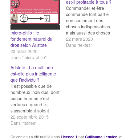
est-il profitable à tous ?
Commander et être
commandé font partie
non seulement des
choses indispensables,
micro-philo : le
mais aussi des choses
fondement naturel du
avantageuses. Et c’est
22 mars 2020
droit selon Aristote
dès leur naissance
Dans "textes"
23 mars 2020
qu’une distinction a été
Dans "micro-philo"
opérée chez certains, les
uns devant être
Aristote : La multitude
commandés, les autres
est-elle plus intelligente
commander. (...) Le
que l’individu ?
vivant est d’abord
Il est possible que de
composé d’une âme et
nombreux individus, dont
d’un corps, celle-là étant
aucun homme n’est
par…
vertueux, quand ils
s’assemblent soient
meilleurs que ceux qui
22 septembre 2015
sont meilleurs mais peu
Dans "textes"
nombreux, non pas
individuellement, mais
Ce contenu a été publié dans
Licence 1
par
Guillaume Lequien
, et