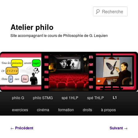
Aller
au
Rech
contenu
principal
Atelier philo
Site accompagnant le cours de Philosophie de G. Lequien
Menu
L1
philo G
philo STMG
spé 1HLP
spé THLP
principal
exercices
cinéma
formation
droits
à propos
Navigation
←
Précédent
Suivant
→
des