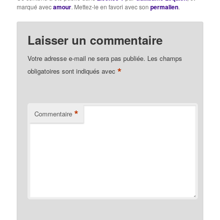
collectivement, comme
marqué avec
amour
. Mettez-le en favori avec son
permalien
.
les repas collectifs sont
meilleurs que ceux qui
sont organisés aux frais
Laisser un commentaire
d’une seule personne.
Au sein d’un grand…
Votre adresse e-mail ne sera pas publiée.
Les champs
*
obligatoires sont indiqués avec
*
Commentaire