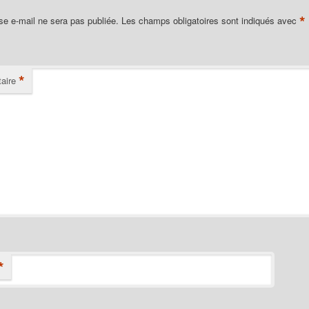
*
se e-mail ne sera pas publiée.
Les champs obligatoires sont indiqués avec
*
aire
*