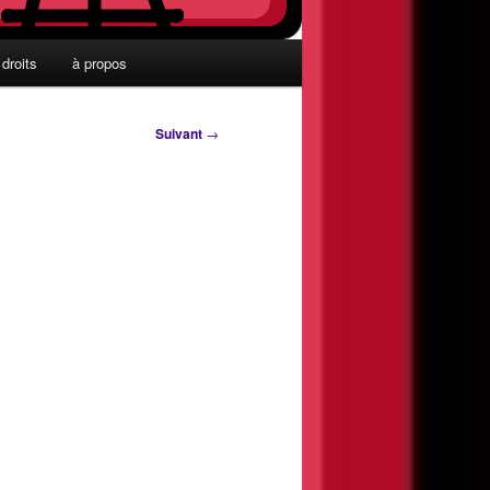
droits
à propos
Suivant
→