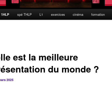
é 1HLP
spé THLP
L1
exercices
cinéma
formation
le est la meilleure
résentation du monde ?
mars 2025