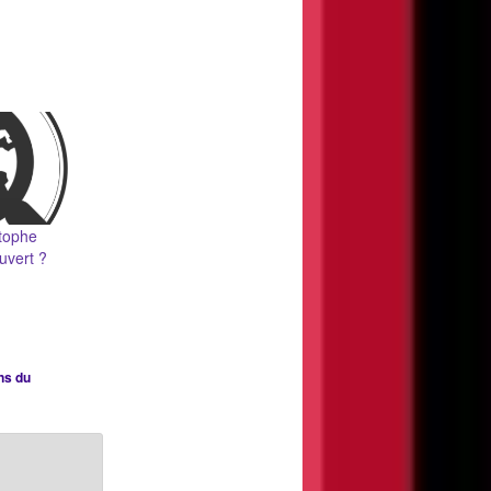
tophe
uvert ?
ns du