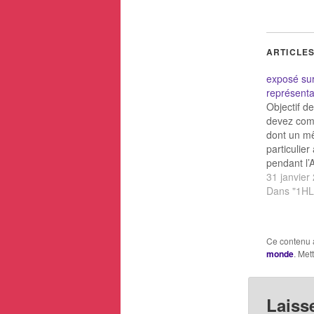
ARTICLES
exposé sur
représent
Objectif de
devez com
dont un m
particulier
pendant l’A
le XVIe et 
31 janvier
quelle imag
Dans "1HL
négative) 
quelles thé
à ces épo
Ce contenu 
cette repré
monde
. Met
changé ?
Laiss