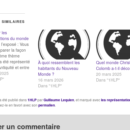
 SIMILAIRES
 les
ations du monde
 l’exposé : Vous
parer la façon
ême thème
 a été représenté
À quoi ressemblent les
Quel monde Chris
ntiquité et entre
habitants du Nouveau
Colomb a-t-il déco
le XXe siècles :
 2025
Monde ?
20 mars 2025
e (positive /
P"
16 mars 2026
Dans "1HLP"
en avait-on ?
Dans "1HLP"
ories circulaient
ques ? comment
a été publié dans
1HLP
par
Guillaume Lequien
, et marqué avec
les représentatio
sentation a-t-elle
tez-le en favori avec son
permalien
.
 quel…
er un commentaire