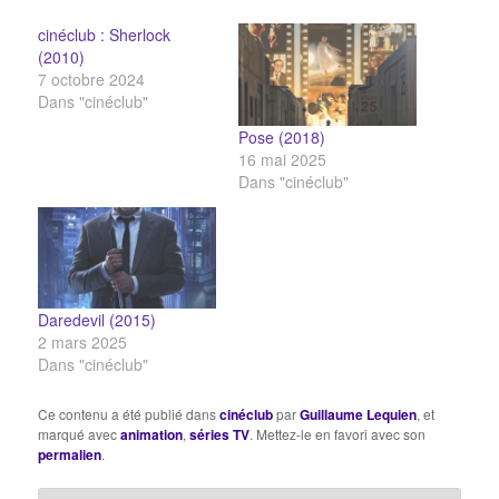
cinéclub : Sherlock
(2010)
7 octobre 2024
Dans "cinéclub"
Pose (2018)
16 mai 2025
Dans "cinéclub"
Daredevil (2015)
2 mars 2025
Dans "cinéclub"
Ce contenu a été publié dans
cinéclub
par
Guillaume Lequien
, et
marqué avec
animation
,
séries TV
. Mettez-le en favori avec son
permalien
.