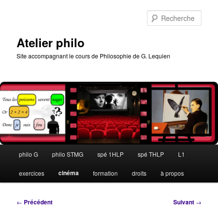
Aller
au
Rech
contenu
principal
Atelier philo
Site accompagnant le cours de Philosophie de G. Lequien
Menu
philo G
philo STMG
spé 1HLP
spé THLP
L1
principal
cinéma
exercices
formation
droits
à propos
Navigation
←
Précédent
Suivant
→
des