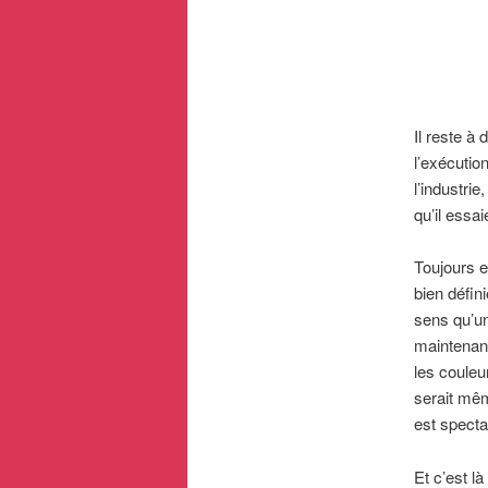
Il reste à 
l’exécutio
l’industrie
qu’il essai
Toujours e
bien défi
sens qu’un
maintenant 
les couleur
serait mêm
est specta
Et c’est là