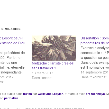
 SIMILAIRES
 L’esprit peut-il
Dissertation : So
existence de Dieu
propriétaires de n
Exercice d'analys
trait précédent de
conceptuelle : 1/ 
 §22. Par le nom
la question se pose
entends une
Dans quels exempl
Nietzsche : l’artiste crée-t-il
nfinie, éternelle,
est-il normal de vo
sans travailler ?
 indépendante,
identifier le propri
14 septembre 201
13 mars 2017
aissante, toute-
bre 2017
objet ? Pour quell
Dans "exercices"
Dans "textes"
et par laquelle
es"
Dans quel but ? D
et toutes les
exemples réels est
es qui sont (s’il
de vouloir identifie
a été publié dans
textes
par
Guillaume Lequien
, et marqué avec
art
,
technique
. M
il y en ait qui
propriétaire d’une
son
permalien
.
nt été créées et
Pour quelle raiso
. Or ces…