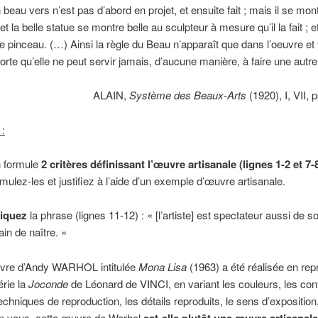
beau vers n’est pas d’abord en projet, et ensuite fait ; mais il se mon
 et la belle statue se montre belle au sculpteur à mesure qu’il la fait ; et
le pinceau. (…) Ainsi la règle du Beau n’apparaît que dans l’oeuvre et
orte qu’elle ne peut servir jamais, d’aucune manière, à faire une autr
ALAIN,
Système des Beaux-Arts
(1920), I, VII, 
 :
n formule
2 critères définissant l’œuvre artisanale (lignes 1-2 et 7-
rmulez-les et justifiez à l’aide d’un exemple d’œuvre artisanale.
liquez
la phrase (lignes 11-12) : « [l’artiste] est spectateur aussi de
ain de naître. »
vre d’Andy WARHOL intitulée
Mona Lisa
(1963) a été réalisée en rep
érie la
Joconde
de Léonard de VINCI, en variant les couleurs, les con
techniques de reproduction, les détails reproduits, le sens d’exposition,
n vous, cette œuvre de Warhol
est-elle plutôt une œuvre artisanal