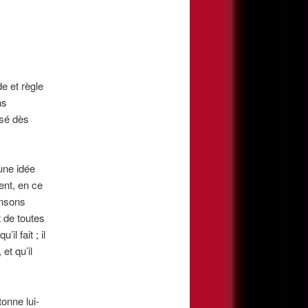
de et règle
ns
é dès
une idée
ent, en ce
ensons
et de toutes
il fait ; il
et qu’il
́tonne lui-