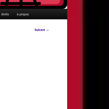
droits
à propos
Suivant
→