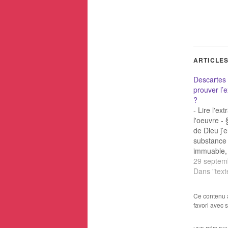
ARTICLES
Descartes :
prouver l’
?
- Lire l'ex
l'oeuvre -
de Dieu j’
substance i
immuable,
toute conn
29 septem
puissante, 
Dans "text
moi-même, 
autres chos
Ce contenu 
est vrai qu’
favori avec 
existent) o
produites