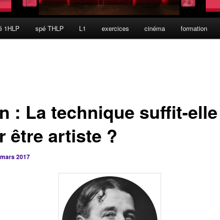
é 1HLP
spé THLP
L1
exercices
cinéma
formation
n : La technique suffit-elle
 être artiste ?
 mars 2017