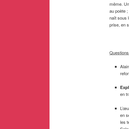
même. Un 
au poète ;
naît sous 
prise, en s
Questions
Alai
refo
Exp
en tr
L’œu
en s
les 
Selo