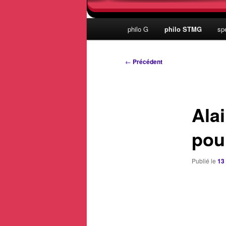
Menu
philo G
philo STMG
sp
principal
Navigation
←
Précédent
des
articles
Alai
pour
Publié le
13