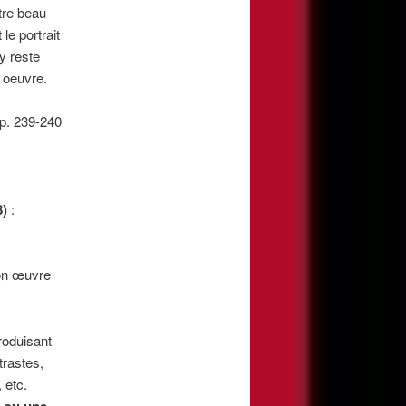
tre beau
 le portrait
 y reste
e oeuvre.
pp. 239-240
8)
:
 son œuvre
roduisant
trastes,
 etc.
e ou une