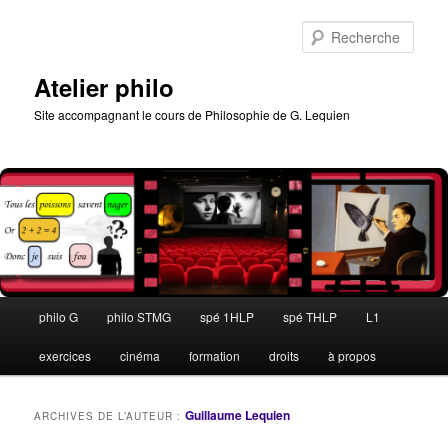
Aller
Aller
au
au
Rech
contenu
contenu
principal
secondaire
Atelier philo
Site accompagnant le cours de Philosophie de G. Lequien
Menu
philo G
philo STMG
spé 1HLP
spé THLP
L1
principal
exercices
cinéma
formation
droits
à propos
Guillaume Lequien
ARCHIVES DE L’AUTEUR :