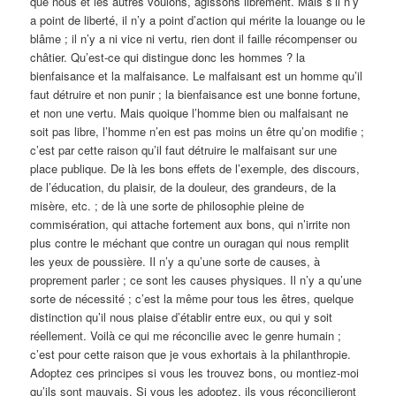
que nous et les autres voulons, agissons librement. Mais s’il n’y
a point de liberté, il n’y a point d’action qui mérite la louange ou le
blâme ; il n’y a ni vice ni vertu, rien dont il faille récompenser ou
châtier. Qu’est-ce qui distingue donc les hommes ? la
bienfaisance et la malfaisance. Le malfaisant est un homme qu’il
faut détruire et non punir ; la bienfaisance est une bonne fortune,
et non une vertu. Mais quoique l’homme bien ou malfaisant ne
soit pas libre, l’homme n’en est pas moins un être qu’on modifie ;
c’est par cette raison qu’il faut détruire le malfaisant sur une
place publique. De là les bons effets de l’exemple, des discours,
de l’éducation, du plaisir, de la douleur, des grandeurs, de la
misère, etc. ; de là une sorte de philosophie pleine de
commisération, qui attache fortement aux bons, qui n’irrite non
plus contre le méchant que contre un ouragan qui nous remplit
les yeux de poussière. Il n’y a qu’une sorte de causes, à
proprement parler ; ce sont les causes physiques. Il n’y a qu’une
sorte de nécessité ; c’est la même pour tous les êtres, quelque
distinction qu’il nous plaise d’établir entre eux, ou qui y soit
réellement. Voilà ce qui me réconcilie avec le genre humain ;
c’est pour cette raison que je vous exhortais à la philanthropie.
Adoptez ces principes si vous les trouvez bons, ou montiez-moi
qu’ils sont mauvais. Si vous les adoptez, ils vous réconcilieront