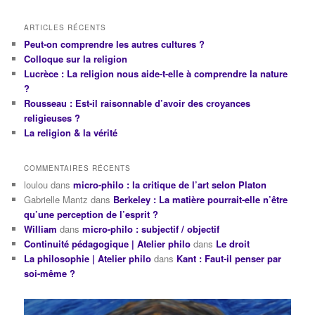
ARTICLES RÉCENTS
Peut-on comprendre les autres cultures ?
Colloque sur la religion
Lucrèce : La religion nous aide-t-elle à comprendre la nature
?
Rousseau : Est-il raisonnable d’avoir des croyances
religieuses ?
La religion & la vérité
COMMENTAIRES RÉCENTS
loulou
dans
micro-philo : la critique de l’art selon Platon
Gabrielle Mantz
dans
Berkeley : La matière pourrait-elle n’être
qu’une perception de l’esprit ?
William
dans
micro-philo : subjectif / objectif
Continuité pédagogique | Atelier philo
dans
Le droit
La philosophie | Atelier philo
dans
Kant : Faut-il penser par
soi-même ?