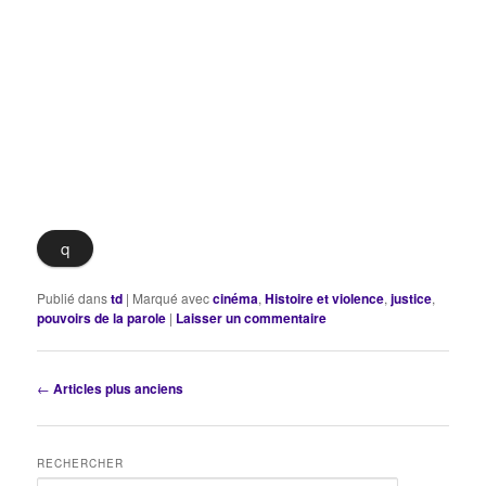
q
Publié dans
td
|
Marqué avec
cinéma
,
Histoire et violence
,
justice
,
pouvoirs de la parole
|
Laisser un commentaire
Navigation
←
Articles plus anciens
des
articles
RECHERCHER