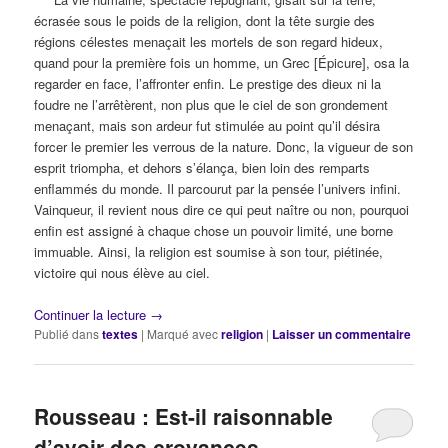
écrasée sous le poids de la religion, dont la tête surgie des
régions célestes menaçait les mortels de son regard hideux,
quand pour la première fois un homme, un Grec [Épicure], osa la
regarder en face, l’affronter enfin. Le prestige des dieux ni la
foudre ne l’arrêtèrent, non plus que le ciel de son grondement
menaçant, mais son ardeur fut stimulée au point qu’il désira
forcer le premier les verrous de la nature. Donc, la vigueur de son
esprit triompha, et dehors s’élança, bien loin des remparts
enflammés du monde. Il parcourut par la pensée l’univers infini.
Vainqueur, il revient nous dire ce qui peut naître ou non, pourquoi
enfin est assigné à chaque chose un pouvoir limité, une borne
immuable. Ainsi, la religion est soumise à son tour, piétinée,
victoire qui nous élève au ciel.
Continuer la lecture
→
Publié dans
textes
|
Marqué avec
religion
|
Laisser un commentaire
Rousseau : Est-il raisonnable
d’avoir des croyances