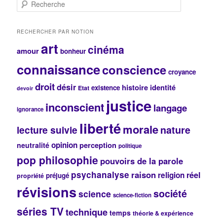
R
e
c
h
RECHERCHER PAR NOTION
e
art
cinéma
r
amour
bonheur
c
connaissance
conscience
h
croyance
e
droit
désir
histoire
identité
existence
Etat
devoir
justice
inconscient
langage
ignorance
liberté
morale
lecture suivie
nature
opinion
perception
neutralité
politique
pop philosophie
pouvoirs de la parole
psychanalyse
raison
réel
religion
préjugé
propriété
révisions
société
science
science-fiction
séries TV
technique
temps
théorie & expérience