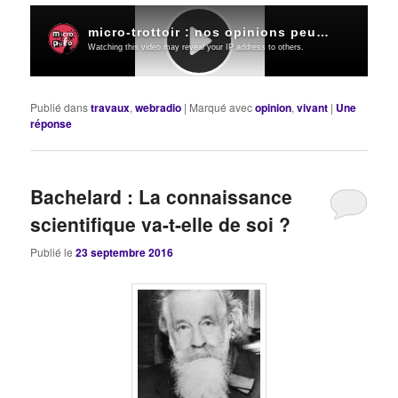
Publié dans
travaux
,
webradio
|
Marqué avec
opinion
,
vivant
|
Une
réponse
Bachelard : La connaissance
scientifique va-t-elle de soi ?
Publié le
23 septembre 2016