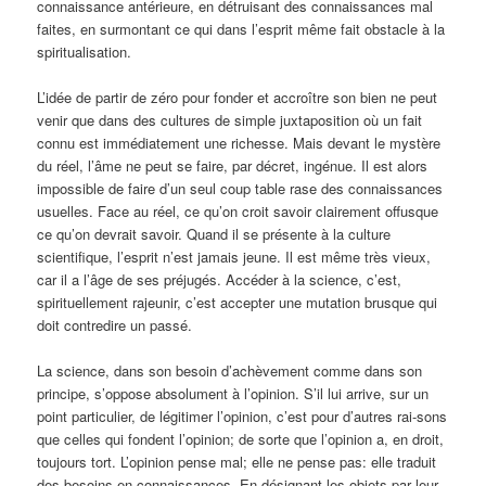
connaissance antérieure, en détruisant des connaissances mal
faites, en surmontant ce qui dans l’esprit même fait obstacle à la
spiritualisation.
L’idée de partir de zéro pour fonder et accroître son bien ne peut
venir que dans des cultures de simple juxtaposition où un fait
connu est immédiatement une richesse. Mais devant le mystère
du réel, l’âme ne peut se faire, par décret, ingénue. Il est alors
impossible de faire d’un seul coup table rase des connaissances
usuelles. Face au réel, ce qu’on croit savoir clairement offusque
ce qu’on devrait savoir. Quand il se présente à la culture
scientifique, l’esprit n’est jamais jeune. Il est même très vieux,
car il a l’âge de ses préjugés. Accéder à la science, c’est,
spirituellement rajeunir, c’est accepter une mutation brusque qui
doit contredire un passé.
La science, dans son besoin d’achèvement comme dans son
principe, s’oppose absolument à l’opinion. S’il lui arrive, sur un
point particulier, de légitimer l’opinion, c’est pour d’autres rai-sons
que celles qui fondent l’opinion; de sorte que l’opinion a, en droit,
toujours tort. L’opinion pense mal; elle ne pense pas: elle traduit
des besoins en connaissances. En désignant les objets par leur