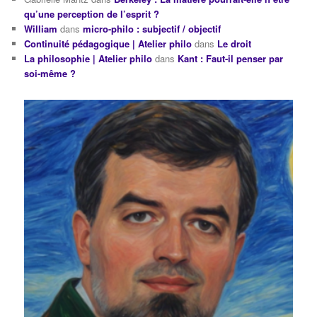
qu’une perception de l’esprit ?
William
dans
micro-philo : subjectif / objectif
Continuité pédagogique | Atelier philo
dans
Le droit
La philosophie | Atelier philo
dans
Kant : Faut-il penser par
soi-même ?