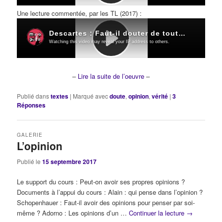
Une lecture commentée, par les TL (2017) :
–
Lire la suite de l’oeuvre
–
Publié dans
textes
|
Marqué avec
doute
,
opinion
,
vérité
|
3
Réponses
GALERIE
L’opinion
Publié le
15 septembre 2017
Le support du cours : Peut-on avoir ses propres opinions ?
Documents à l’appui du cours : Alain : qui pense dans l’opinion ?
Schopenhauer : Faut-il avoir des opinions pour penser par soi-
même ? Adorno : Les opinions d’un …
Continuer la lecture
→