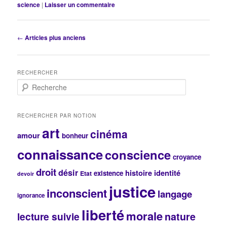
science
|
Laisser un commentaire
Navigation
←
Articles plus anciens
des
articles
RECHERCHER
R
e
c
h
RECHERCHER PAR NOTION
e
art
cinéma
r
amour
bonheur
c
connaissance
conscience
h
croyance
e
droit
désir
histoire
identité
existence
Etat
devoir
justice
inconscient
langage
ignorance
liberté
morale
lecture suivie
nature