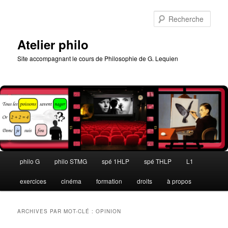
Aller
Aller
au
au
Rech
contenu
contenu
principal
secondaire
Atelier philo
Site accompagnant le cours de Philosophie de G. Lequien
Menu
philo G
philo STMG
spé 1HLP
spé THLP
L1
principal
exercices
cinéma
formation
droits
à propos
ARCHIVES PAR MOT-CLÉ :
OPINION