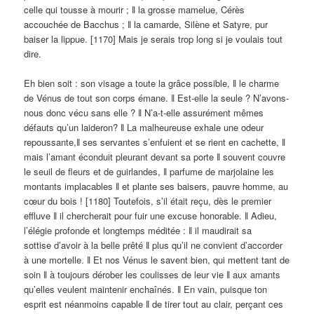
celle qui tousse à mourir ; ǁ la grosse mamelue, Cérès
accouchée de Bacchus ; ǁ la camarde, Silène et Satyre, pur
baiser la lippue. [1170] Mais je serais trop long si je voulais tout
dire.
Eh bien soit : son visage a toute la grâce possible, ǁ le charme
de Vénus de tout son corps émane. ǁ Est-elle la seule ? N’avons-
nous donc vécu sans elle ? ǁ N’a-t-elle assurément mêmes
défauts qu’un laideron? ǁ La malheureuse exhale une odeur
repoussante,ǁ ses servantes s’enfuient et se rient en cachette, ǁ
mais l’amant éconduit pleurant devant sa porte ǁ souvent couvre
le seuil de fleurs et de guirlandes, ǁ parfume de marjolaine les
montants implacables ǁ et plante ses baisers, pauvre homme, au
cœur du bois ! [1180] Toutefois, s’il était reçu, dès le premier
effluve ǁ il chercherait pour fuir une excuse honorable. ǁ Adieu,
l’élégie profonde et longtemps méditée : ǁ il maudirait sa
sottise d’avoir à la belle prêté ǁ plus qu’il ne convient d’accorder
à une mortelle. ǁ Et nos Vénus le savent bien, qui mettent tant de
soin ǁ à toujours dérober les coulisses de leur vie ǁ aux amants
qu’elles veulent maintenir enchaînés. ǁ En vain, puisque ton
esprit est néanmoins capable ǁ de tirer tout au clair, perçant ces