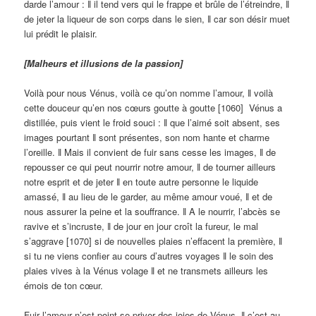
darde l’amour : ǁ il tend vers qui le frappe et brûle de l’étreindre, ǁ
de jeter la liqueur de son corps dans le sien, ǁ car son désir muet
lui prédit le plaisir.
[Malheurs et illusions de la passion]
Voilà pour nous Vénus, voilà ce qu’on nomme l’amour, ǁ voilà
cette douceur qu’en nos cœurs goutte à goutte [1060] Vénus a
distillée, puis vient le froid souci : ǁ que l’aimé soit absent, ses
images pourtant ǁ sont présentes, son nom hante et charme
l’oreille. ǁ Mais il convient de fuir sans cesse les images, ǁ de
repousser ce qui peut nourrir notre amour, ǁ de tourner ailleurs
notre esprit et de jeter ǁ en toute autre personne le liquide
amassé, ǁ au lieu de le garder, au même amour voué, ǁ et de
nous assurer la peine et la souffrance. ǁ A le nourrir, l’abcès se
ravive et s’incruste, ǁ de jour en jour croît la fureur, le mal
s’aggrave [1070] si de nouvelles plaies n’effacent la première, ǁ
si tu ne viens confier au cours d’autres voyages ǁ le soin des
plaies vives à la Vénus volage ǁ et ne transmets ailleurs les
émois de ton cœur.
Fuir l’amour n’est point se priver des joies de Vénus, ǁ c’est au