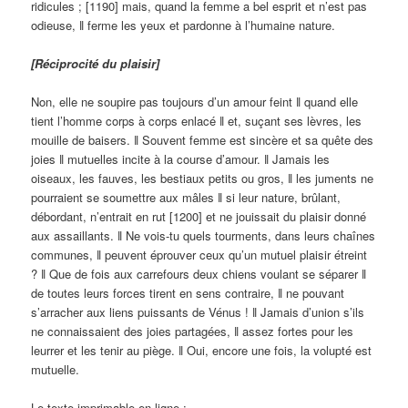
ridicules ; [1190] mais, quand la femme a bel esprit et n’est pas
odieuse, ǁ ferme les yeux et pardonne à l’humaine nature.
[Réciprocité du plaisir]
Non, elle ne soupire pas toujours d’un amour feint ǁ quand elle
tient l’homme corps à corps enlacé ǁ et, suçant ses lèvres, les
mouille de baisers. ǁ Souvent femme est sincère et sa quête des
joies ǁ mutuelles incite à la course d’amour. ǁ Jamais les
oiseaux, les fauves, les bestiaux petits ou gros, ǁ les juments ne
pourraient se soumettre aux mâles ǁ si leur nature, brûlant,
débordant, n’entrait en rut [1200] et ne jouissait du plaisir donné
aux assaillants. ǁ Ne vois-tu quels tourments, dans leurs chaînes
communes, ǁ peuvent éprouver ceux qu’un mutuel plaisir étreint
? ǁ Que de fois aux carrefours deux chiens voulant se séparer ǁ
de toutes leurs forces tirent en sens contraire, ǁ ne pouvant
s’arracher aux liens puissants de Vénus ! ǁ Jamais d’union s’ils
ne connaissaient des joies partagées, ǁ assez fortes pour les
leurrer et les tenir au piège. ǁ Oui, encore une fois, la volupté est
mutuelle.
Le texte imprimable en ligne :