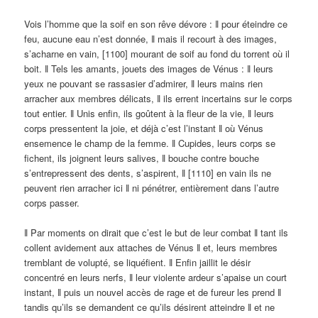
Vois l’homme que la soif en son rêve dévore : ǁ pour éteindre ce
feu, aucune eau n’est donnée, ǁ mais il recourt à des images,
s’acharne en vain, [1100] mourant de soif au fond du torrent où il
boit. ǁ Tels les amants, jouets des images de Vénus : ǁ leurs
yeux ne pouvant se rassasier d’admirer, ǁ leurs mains rien
arracher aux membres délicats, ǁ ils errent incertains sur le corps
tout entier. ǁ Unis enfin, ils goûtent à la fleur de la vie, ǁ leurs
corps pressentent la joie, et déjà c’est l’instant ǁ où Vénus
ensemence le champ de la femme. ǁ Cupides, leurs corps se
fichent, ils joignent leurs salives, ǁ bouche contre bouche
s’entrepressent des dents, s’aspirent, ǁ [1110] en vain ils ne
peuvent rien arracher ici ǁ ni pénétrer, entièrement dans l’autre
corps passer.
ǁ Par moments on dirait que c’est le but de leur combat ǁ tant ils
collent avidement aux attaches de Vénus ǁ et, leurs membres
tremblant de volupté, se liquéfient. ǁ Enfin jaillit le désir
concentré en leurs nerfs, ǁ leur violente ardeur s’apaise un court
instant, ǁ puis un nouvel accès de rage et de fureur les prend ǁ
tandis qu’ils se demandent ce qu’ils désirent atteindre ǁ et ne