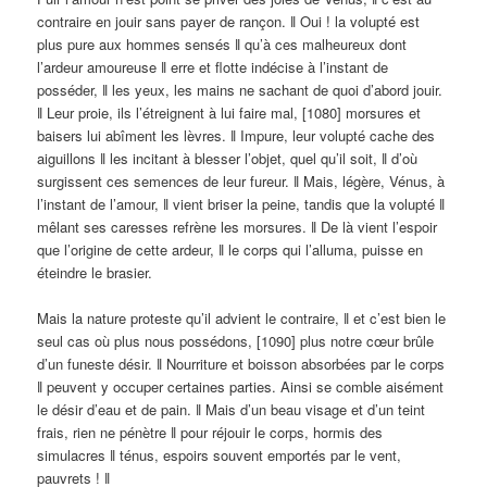
contraire en jouir sans payer de rançon. ǁ Oui ! la volupté est
plus pure aux hommes sensés ǁ qu’à ces malheureux dont
l’ardeur amoureuse ǁ erre et flotte indécise à l’instant de
posséder, ǁ les yeux, les mains ne sachant de quoi d’abord jouir.
ǁ Leur proie, ils l’étreignent à lui faire mal, [1080] morsures et
baisers lui abîment les lèvres. ǁ Impure, leur volupté cache des
aiguillons ǁ les incitant à blesser l’objet, quel qu’il soit, ǁ d’où
surgissent ces semences de leur fureur. ǁ Mais, légère, Vénus, à
l’instant de l’amour, ǁ vient briser la peine, tandis que la volupté ǁ
mêlant ses caresses refrène les morsures. ǁ De là vient l’espoir
que l’origine de cette ardeur, ǁ le corps qui l’alluma, puisse en
éteindre le brasier.
Mais la nature proteste qu’il advient le contraire, ǁ et c’est bien le
seul cas où plus nous possédons, [1090] plus notre cœur brûle
d’un funeste désir. ǁ Nourriture et boisson absorbées par le corps
ǁ peuvent y occuper certaines parties. Ainsi se comble aisément
le désir d’eau et de pain. ǁ Mais d’un beau visage et d’un teint
frais, rien ne pénètre ǁ pour réjouir le corps, hormis des
simulacres ǁ ténus, espoirs souvent emportés par le vent,
pauvrets ! ǁ