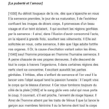
[La puberté et l’amour]
[1030] Au détroit fougueux de la vie, dès que s’épanche en nous
ǁ la semence première, le jour de sa maturation, ǁ de l’extérieur
confluent les images de divers corps, ǁ promesses d’un beau
visage et d’un teint éclatant, ǁ qui excitent les régions gonflées
par la semence : ǁ ainsi, dans l’illusion d’avoir consommé l’acte,
on la répand à grands flots, souillant ses vêtements. ǁ Elle est
sollicitée en nous, cette semence, ǁ dès que l’âge adulte fortifie
nos organes. ǁ Or, la cause d’excitation variant selon les êtres,
[1040] seul l’homme provoque en l’homme l’humaine semence. ǁ
A peine chassée de ses propres demeures, ǁ elle descend de
tout le corps à travers l’organisme, ǁ dans certaines régions des
nerfs vient se concentrer, ǁ excitant aussitôt les parties
génitales. ǁ Irritées, elles s’enflent de semence et l’on veut ǁ la
lancer vers l’objet auquel tend la passion funeste : ǁ l’esprit vise
le corps qui le blessa d’amour. ǁ Car nous tombons toujours du
côté de la plaie [1050] et le sang gicle vers celui qui nous porta
le coup, ǁ couvrant, s’il est proche, l’ennemi de rouge liqueur. ǁ
Ainsi de l’homme atteint par les traits de Vénus ǁ que lui lance le
garçon aux membres féminins ǁ ou la femme dont tout le corps