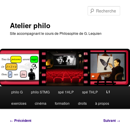
Aller
au
Rech
contenu
principal
Atelier philo
Site accompagnant le cours de Philosophie de G. Lequien
Menu
L1
philo G
philo STMG
spé 1HLP
spé THLP
principal
exercices
cinéma
formation
droits
à propos
Navigation
←
Précédent
Suivant
→
des