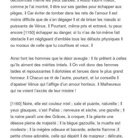
comme je l’ai montré, ǁ être sur ses gardes pour échapper aux
pièges. ǁ Car éviter de tomber dans les rets de l’amour ǁ est
moins difficile que de s’en dégager ǁ et de briser les nœuds si
puissants de Vénus. ǁ Pourtant, même pris et entravé, tu peux
encore [1150] échapper au danger, si tu n’as de toi-même fait
obstacle ǁ en négligeant d’emblée tous les défauts physiques ǁ
ou moraux de celle que tu courtises et veux. ǁ
Ainsi font les hommes que le désir aveugle : ǁ ils prêtent à celles
qu’ils aiment des mérites irréels. ǁ On voit donc des femmes
laides et repoussantes ǁ dorlotées et tenues dans le plus grand
honneur. ǁ Chacun se rit de l’autre, pourtant, et lui conseille ǁ
d’apaiser Vénus qui l’afflige d’un amour honteux. ǁ Malheureux
qui ne voient l’excès de leur misère !
[1160] Noire, elle est couleur miel ; sale et puante, naturelle ; ǁ
yeux glauques, c’est Pallas ; nerveuse et sèche, une gazelle ; ǁ
la naine paraît une des Grâces, à croquer, ǁ la géante une
déesse pleine de majesté ; ǁ la bègue gazouille, la muette est
modeste ; ǁ la mégère odieuse et bavarde, ardente flamme ;ǁ
petite chose adorable, celle qui dépérit ǁ de maigreur ; délicate,