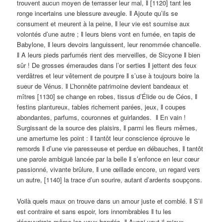
trouvent aucun moyen de terrasser leur mal, ǁ [1120] tant les
ronge incertains une blessure aveugle. ǁ Ajoute qu’ils se
consument et meurent à la peine, ǁ leur vie est soumise aux
volontés d’une autre ; ǁ leurs biens vont en fumée, en tapis de
Babylone, ǁ leurs devoirs languissent, leur renommée chancelle.
ǁ A leurs pieds parfumés rient des merveilles, de Sicyone ǁ bien
sûr ! De grosses émeraudes dans l’or serties ǁ jettent des feux
verdâtres et leur vêtement de pourpre ǁ s’use à toujours boire la
sueur de Vénus. ǁ L’honnête patrimoine devient bandeaux et
mîtres [1130] se change en robes, tissus d’Élide ou de Céos, ǁ
festins plantureux, tables richement parées, jeux, ǁ coupes
abondantes, parfums, couronnes et guirlandes. ǁ En vain !
Surgissant de la source des plaisirs, ǁ parmi les fleurs mêmes,
une amertume les point : ǁ tantôt leur conscience éprouve le
remords ǁ d’une vie paresseuse et perdue en débauches, ǁ tantôt
une parole ambiguë lancée par la belle ǁ s’enfonce en leur cœur
passionné, vivante brûlure, ǁ une œillade encore, un regard vers
un autre, [1140] la trace d’un sourire, autant d’ardents soupçons.
Voilà quels maux on trouve dans un amour juste et comblé. ǁ S’il
est contraire et sans espoir, lors innombrables ǁ tu les
découvrirais même les yeux bandés. ǁ Aussi vaut-il mieux,