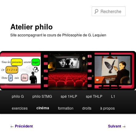
Aller
au
Rech
contenu
principal
Atelier philo
Site accompagnant le cours de Philosophie de G. Lequien
Menu
philo G
philo STMG
spé 1HLP
spé THLP
L1
principal
cinéma
exercices
formation
droits
à propos
Navigation
←
Précédent
Suivant
→
des