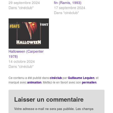
29 septembre 2024
fin (Ramis, 1993)
Dans "cinéclub"
17 septembre 2024
Dans "cinéclub"
Halloween (Carpenter
1978)
14 octobre 2024
Dans "cinéclub"
Ce contenu a été publié dans
cinéclub
par
Guillaume Lequien
, et
marqué avec
animation
. Mettez-le en favori avec son
permalien
.
Laisser un commentaire
Votre adresse e-mail ne sera pas publiée.
Les champs