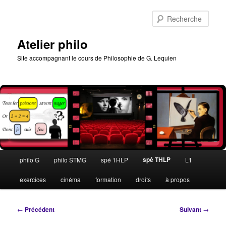
Aller
au
Rech
contenu
principal
Atelier philo
Site accompagnant le cours de Philosophie de G. Lequien
Menu
spé THLP
philo G
philo STMG
spé 1HLP
L1
principal
exercices
cinéma
formation
droits
à propos
Navigation
←
Précédent
Suivant
→
des