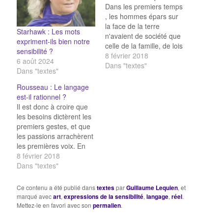
Dans les premiers temps
, les hommes épars sur
la face de la terre
Starhawk : Les mots
n'avaient de société que
expriment-ils bien notre
celle de la famille, de lois
sensibilité ?
que celles de la nature,
8 février 2018
6 août 2024
de langue que le geste
Dans "textes"
Dans "textes"
et quelques sons
inarticulés . Ils n'étaient
Rousseau : Le langage
liés par aucune idée de
est-il rationnel ?
fraternité commune ;
Il est donc à croire que
et…
les besoins dictèrent les
premiers gestes, et que
les passions arrachèrent
les premières voix. En
suivant avec ces
8 février 2018
distinctions la trace des
Dans "textes"
faits, peut-être faudrait-il
raisonner sur l'origine
Ce contenu a été publié dans
textes
par
Guillaume Lequien
, et
des langues tout
marqué avec
art
,
expressions de la sensibilité
,
langage
,
réel
.
autrement qu'on n'a fait
Mettez-le en favori avec son
permalien
.
jusqu'ici. Le génie des