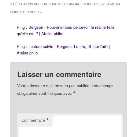
langues orientales, les
2 RÉFLEXIONS SUR «
BERGSON : LE LANGAGE NOUS AIDE-T-IL À MIEUX
plus anciennes…
NOUS EXPRIMER ?
»
Ping :
Bergson : Pouvons-nous percevoir la réalité telle
qu'elle est ? | Atelier philo
Ping :
Lecture suivie : Bergson, Le rire, III (sur l'art) |
Atelier philo
Laisser un commentaire
Votre adresse e-mail ne sera pas publiée.
Les champs
*
obligatoires sont indiqués avec
*
Commentaire