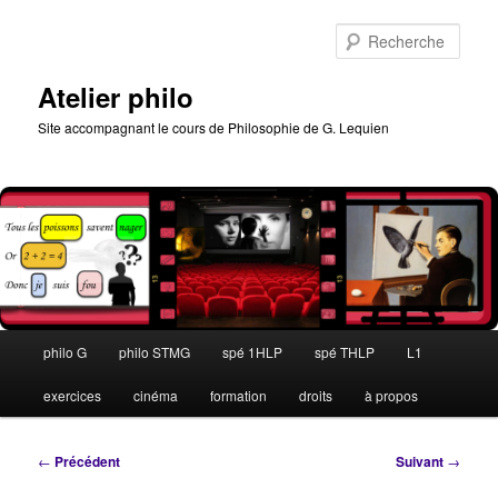
Aller
au
Rech
contenu
principal
Atelier philo
Site accompagnant le cours de Philosophie de G. Lequien
Menu
philo G
philo STMG
spé 1HLP
spé THLP
L1
principal
exercices
cinéma
formation
droits
à propos
Navigation
←
Précédent
Suivant
→
des