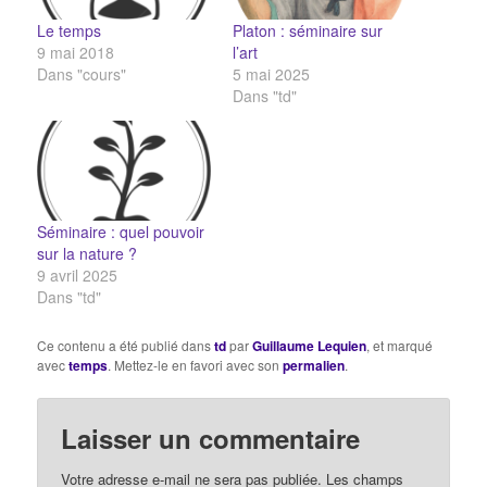
Le temps
Platon : séminaire sur
9 mai 2018
l’art
Dans "cours"
5 mai 2025
Dans "td"
Séminaire : quel pouvoir
sur la nature ?
9 avril 2025
Dans "td"
Ce contenu a été publié dans
td
par
Guillaume Lequien
, et marqué
avec
temps
. Mettez-le en favori avec son
permalien
.
Laisser un commentaire
Votre adresse e-mail ne sera pas publiée.
Les champs