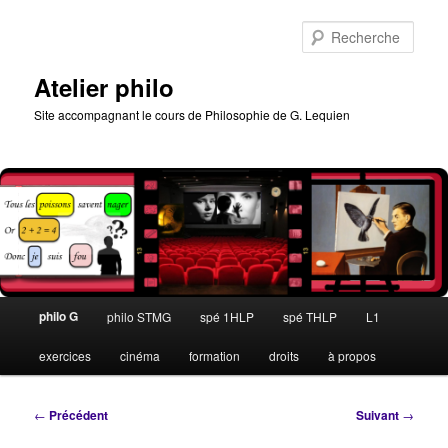
Aller
au
Rech
contenu
principal
Atelier philo
Site accompagnant le cours de Philosophie de G. Lequien
Menu
philo G
philo STMG
spé 1HLP
spé THLP
L1
principal
exercices
cinéma
formation
droits
à propos
Navigation
←
Précédent
Suivant
→
des