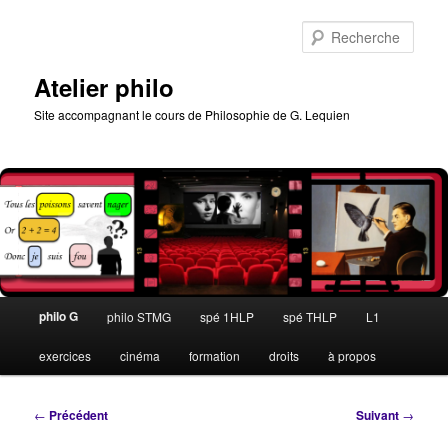
Aller
au
Rech
contenu
principal
Atelier philo
Site accompagnant le cours de Philosophie de G. Lequien
Menu
philo G
philo STMG
spé 1HLP
spé THLP
L1
principal
exercices
cinéma
formation
droits
à propos
Navigation
←
Précédent
Suivant
→
des