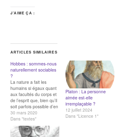
J’AIME ÇA :
ARTICLES SIMILAIRES
Hobbes : sommes-nous
naturellement sociables
?
La nature a fait les
humains si égaux quant
Platon : La personne
aux facultés du corps et
aimée est-elle
de l’esprit que, bien qu’il
irremplaçable ?
soit parfois possible d’en
12 juillet 2024
trouver un dont il est
30 mars 2020
Dans "Licence 1"
manifeste qu’il a plus de
Dans "textes"
force dans le corps ou
de rapidité d’esprit qu’un
autre, il n’en reste pas