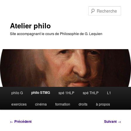
Aller
au
Rech
contenu
principal
Atelier philo
Site accompagnant le cours de Philosophie de G. Lequien
Menu
philo STMG
philo G
spé 1HLP
spé THLP
L1
principal
exercices
cinéma
formation
droits
à propos
Navigation
←
Précédent
Suivant
→
des