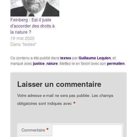
moins que, tout…
Feinberg : Est-il juste
d’accorder des droits à
la nature ?
19 mai 2020
Dans "textes"
Ce contenu a été publié dans
textes
par
Guillaume Lequien
, et
marqué avec
justice
,
nature
. Mettez-le en favori avec son
permalien
.
Laisser un commentaire
Votre adresse e-mail ne sera pas publiée.
Les champs
*
obligatoires sont indiqués avec
*
Commentaire