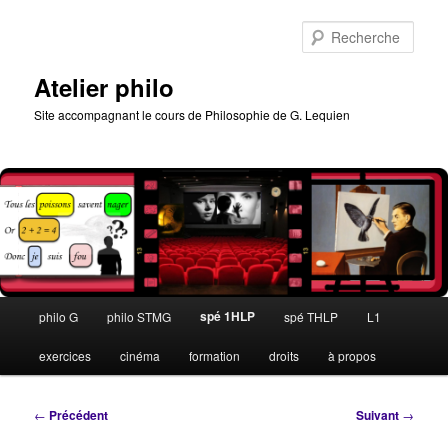
Aller
au
Rech
contenu
principal
Atelier philo
Site accompagnant le cours de Philosophie de G. Lequien
Menu
spé 1HLP
philo G
philo STMG
spé THLP
L1
principal
exercices
cinéma
formation
droits
à propos
Navigation
←
Précédent
Suivant
→
des