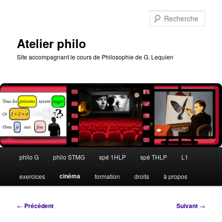
Aller
au
Rech
contenu
principal
Atelier philo
Site accompagnant le cours de Philosophie de G. Lequien
Menu
philo G
philo STMG
spé 1HLP
spé THLP
L1
principal
cinéma
exercices
formation
droits
à propos
Navigation
←
Précédent
Suivant
→
des