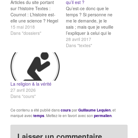
Articles du site portant
qu’il est ?
sur l'histoire Textes :
Qu’est-ce donc que le
Cournot : L’histoire est-
temps ? Si personne ne
elle une science ? Hegel
me le demande, je le
: L’Histoire des hommes
15 mai 2018
sais ; mais que je veuille
a-t-elle un sens ? Hegel :
Dans "dossiers"
l’expliquer à celui qui le
L’Histoire accomplit-elle
demande, je ne le sais
28 avril 2017
nos désirs ? Hegel :
pas ! Et pourtant - je le
Dans "textes"
L’Histoire est-elle
dis en toute confiance -
influencée par les
je sais que si rien ne se
passions individuelles ?
passait,…
Hegel : Peut-on tirer
des…
La religion & la vérité
27 avril 2026
Dans "cours"
Ce contenu a été publié dans
cours
par
Guillaume Lequien
, et
marqué avec
temps
. Mettez-le en favori avec son
permalien
.
Laisser un commentaire