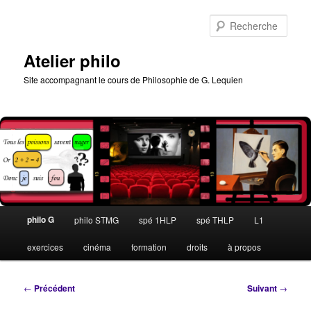
Aller
au
Rech
contenu
principal
Atelier philo
Site accompagnant le cours de Philosophie de G. Lequien
Menu
philo G
philo STMG
spé 1HLP
spé THLP
L1
principal
exercices
cinéma
formation
droits
à propos
Navigation
←
Précédent
Suivant
→
des