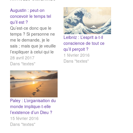
Augustin : peut-on
concevoir le temps tel
qu’il est ?
Qu’est-ce donc que le
temps ? Si personne ne
Leibniz : L’esprit a-t-il
me le demande, je le
conscience de tout ce
sais ; mais que je veuille
qu’il perçoit ?
l’expliquer à celui qui le
1 février 2016
demande, je ne le sais
28 avril 2017
Dans "textes"
pas ! Et pourtant - je le
Dans "textes"
dis en toute confiance -
je sais que si rien ne se
passait,…
Paley : L’organisation du
monde implique-t-elle
l’existence d’un Dieu ?
15 février 2016
Dans "textes"