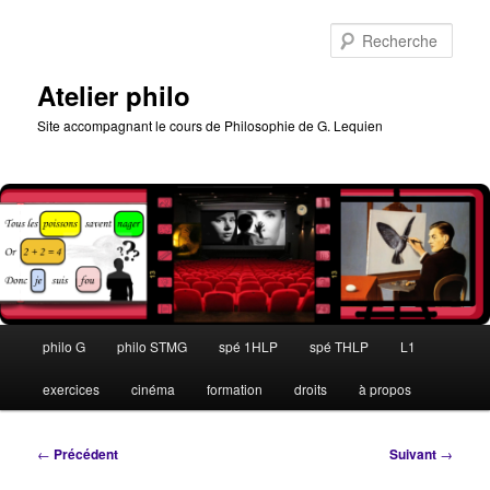
Aller
au
Rech
contenu
principal
Atelier philo
Site accompagnant le cours de Philosophie de G. Lequien
Menu
philo G
philo STMG
spé 1HLP
spé THLP
L1
principal
exercices
cinéma
formation
droits
à propos
Navigation
←
Précédent
Suivant
→
des