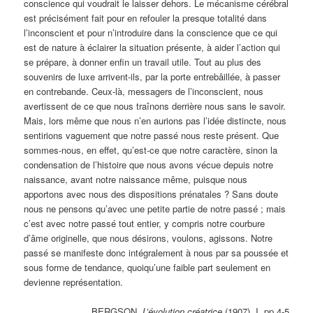
conscience qui voudrait le laisser dehors. Le mécanisme cérébral
est précisément fait pour en refouler la presque totalité dans
l’inconscient et pour n’introduire dans la conscience que ce qui
est de nature à éclairer la situation présente, à aider l’action qui
se prépare, à donner enfin un travail utile. Tout au plus des
souvenirs de luxe arrivent-ils, par la porte entrebâillée, à passer
en contrebande. Ceux-là, messagers de l’inconscient, nous
avertissent de ce que nous traînons derrière nous sans le savoir.
Mais, lors même que nous n’en aurions pas l’idée distincte, nous
sentirions vaguement que notre passé nous reste présent. Que
sommes-nous, en effet, qu’est-ce que notre caractère, sinon la
condensation de l’histoire que nous avons vécue depuis notre
naissance, avant notre naissance même, puisque nous
apportons avec nous des dispositions prénatales ? Sans doute
nous ne pensons qu’avec une petite partie de notre passé ; mais
c’est avec notre passé tout entier, y compris notre courbure
d’âme originelle, que nous désirons, voulons, agissons. Notre
passé se manifeste donc intégralement à nous par sa poussée et
sous forme de tendance, quoiqu’une faible part seulement en
devienne représentation.
BERGSON,
L’évolution créatrice
(1907), I, pp.4-5