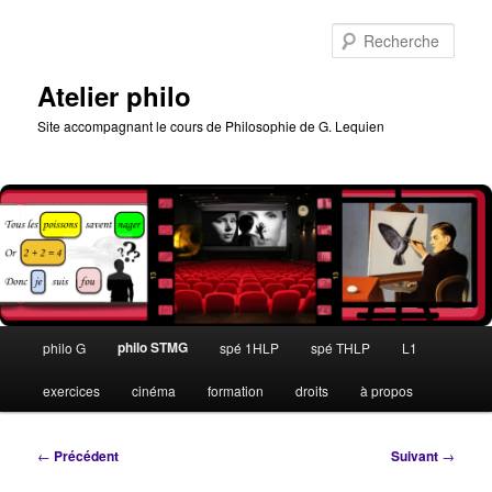
Aller
au
Rech
contenu
principal
Atelier philo
Site accompagnant le cours de Philosophie de G. Lequien
Menu
philo STMG
philo G
spé 1HLP
spé THLP
L1
principal
exercices
cinéma
formation
droits
à propos
Navigation
←
Précédent
Suivant
→
des