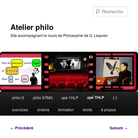
Aller
au
Rech
contenu
principal
Atelier philo
Site accompagnant le cours de Philosophie de G. Lequien
Menu
spé THLP
philo G
philo STMG
spé 1HLP
L1
principal
exercices
cinéma
formation
droits
à propos
Navigation
←
Précédent
Suivant
→
des