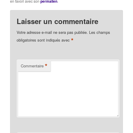
Quels
en favori avec son
permalien
.
principes d'organisation
favorisent l'entente au
travail ? Comment les
Laisser un commentaire
revenus du travail
pourraient-ils être mieux
Votre adresse e-mail ne sera pas publiée.
Les champs
répartis ? Comment
*
obligatoires sont indiqués avec
améliorer les…
*
Commentaire