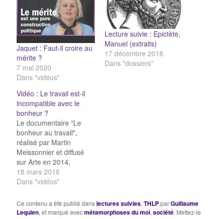
Lecture suivie : Epictète,
Manuel (extraits)
Jaquet : Faut-il croire au
17 décembre 2018
mérite ?
Dans "dossiers"
7 mai 2020
Dans "vidéos"
Vidéo : Le travail est-il
incompatible avec le
bonheur ?
Le documentaire "Le
bonheur au travail",
réalisé par Martin
Meissonnier et diffusé
sur Arte en 2014,
propose et examine
18 mars 2016
plusieurs solutions
Dans "vidéos"
concrètes pour concilier
travail & bonheur.
Ce contenu a été publié dans
lectures suivies
,
THLP
par
Guillaume
Quelques extraits :
Lequien
, et marqué avec
métamorphoses du moi
,
société
. Mettez-le