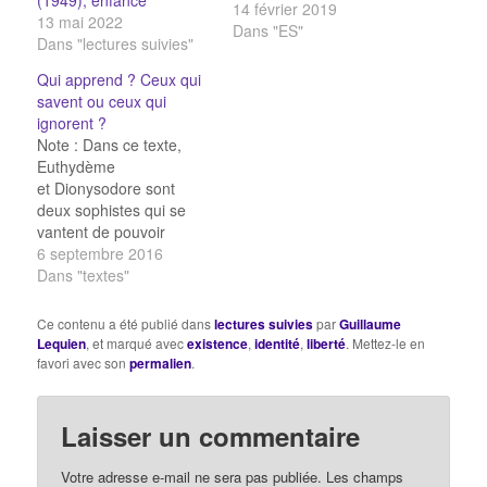
QCM sur la morale QCM
14 février 2019
13 mai 2022
sur les théories morales
Dans "ES"
Dans "lectures suivies"
Qui apprend ? Ceux qui
savent ou ceux qui
ignorent ?
Note : Dans ce texte,
Euthydème
et Dionysodore sont
deux sophistes qui se
vantent de pouvoir
montrer, à volonté, une
6 septembre 2016
thèse et son contraire ;
Dans "textes"
ils s'attaquent ici au
jeune Clinias.
Ce contenu a été publié dans
lectures suivies
par
Guillaume
Euthydème commença à
Lequien
, et marqué avec
existence
,
identité
,
liberté
. Mettez-le en
peu près comme cela :
favori avec son
permalien
.
— Clinias, de deux
choses l’une, quels sont
les hommes qui
Laisser un commentaire
apprennent…
Votre adresse e-mail ne sera pas publiée.
Les champs