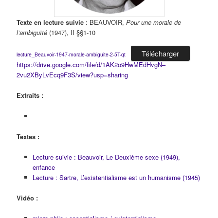
Texte en lecture suivie
: BEAUVOIR,
Pour une morale de
l’ambiguïté
(1947), II §§1-10
Télécharger
lecture_Beauvoir-1947-morale-ambiguite-2-5T-qt
https://drive.google.com/file/d/1AK2o9HwMEdHvgN–
2vu2XByLvEcq9F3S/view?usp=sharing
Extraits :
Textes :
Lecture suivie : Beauvoir, Le Deuxième sexe (1949),
enfance
Lecture : Sartre, L’existentialisme est un humanisme (1945)
Vidéo :