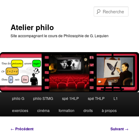
Aller
au
Rech
contenu
principal
Atelier philo
Site accompagnant le cours de Philosophie de G. Lequien
Menu
philo G
philo STMG
spé 1HLP
spé THLP
L1
principal
exercices
cinéma
formation
droits
à propos
Navigation
←
Précédent
Suivant
→
des