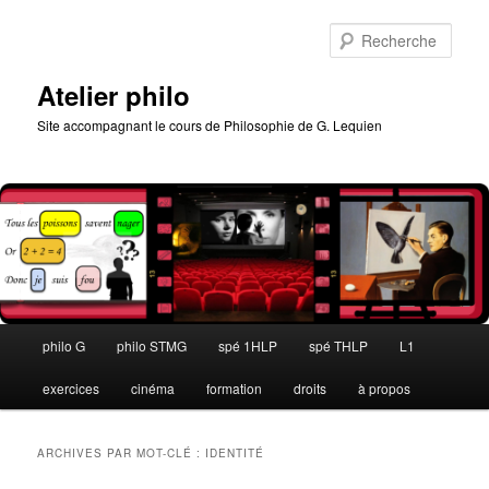
Aller
Aller
au
au
Rech
contenu
contenu
principal
secondaire
Atelier philo
Site accompagnant le cours de Philosophie de G. Lequien
Menu
philo G
philo STMG
spé 1HLP
spé THLP
L1
principal
exercices
cinéma
formation
droits
à propos
ARCHIVES PAR MOT-CLÉ :
IDENTITÉ