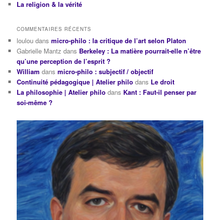
La religion & la vérité
COMMENTAIRES RÉCENTS
loulou
dans
micro-philo : la critique de l’art selon Platon
Gabrielle Mantz
dans
Berkeley : La matière pourrait-elle n’être
qu’une perception de l’esprit ?
William
dans
micro-philo : subjectif / objectif
Continuité pédagogique | Atelier philo
dans
Le droit
La philosophie | Atelier philo
dans
Kant : Faut-il penser par
soi-même ?