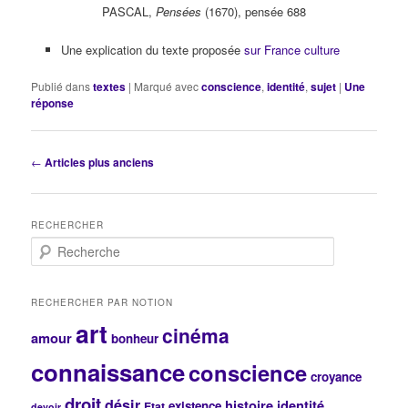
PASCAL,
Pensées
(1670), pensée 688
Une explication du texte proposée
sur France culture
Publié dans
textes
|
Marqué avec
conscience
,
identité
,
sujet
|
Une
réponse
Navigation
←
Articles plus anciens
des
articles
RECHERCHER
R
e
c
h
RECHERCHER PAR NOTION
e
art
cinéma
r
amour
bonheur
c
connaissance
conscience
h
croyance
e
droit
désir
histoire
identité
existence
Etat
devoir