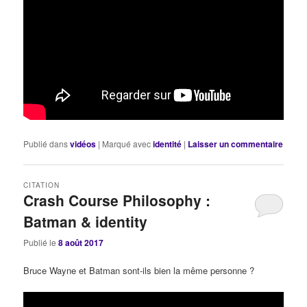
Publié dans
vidéos
|
Marqué avec
identité
|
Laisser un commentaire
CITATION
Crash Course Philosophy :
Batman & identity
Publié le
8 août 2017
Bruce Wayne et Batman sont-ils bien la même personne ?