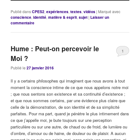
Publié dans
CPES2
,
expériences
,
textes
,
vidéos
|
Marqué avec
conscience
,
identité
,
matière & esprit
,
sujet
|
Laisser un
commentaire
Hume : Peut-on percevoir le
1
Moi ?
Publié le
27 janvier 2016
Il y a certains philosophes qui imaginent que nous avons à tout
moment la conscience intime de ce que nous appelons notre moi
; que nous sentons son existence et sa continuité d’existence ;
et que nous sommes certains, par une évidence plus claire que
celle de la démonstration, de son identité et de sa simplicité
parfaites. Pour ma part, quand je pénètre le plus intimement dans
ce que j’appelle moi, je bute toujours sur une perception
particulière ou sur une autre, de chaud ou de froid, de lumière ou
d’ombre, d’amour ou de haine, de douleur ou de plaisir. A aucun
moment je ne puis me saisir, moi, sans saisir une perception, ni