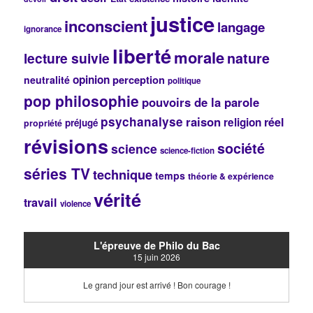
justice
inconscient
langage
ignorance
liberté
morale
lecture suivie
nature
opinion
perception
neutralité
politique
pop philosophie
pouvoirs de la parole
psychanalyse
raison
réel
religion
préjugé
propriété
révisions
société
science
science-fiction
séries TV
technique
temps
théorie & expérience
vérité
travail
violence
L'épreuve de Philo du Bac
15 juin 2026
Le grand jour est arrivé ! Bon courage !