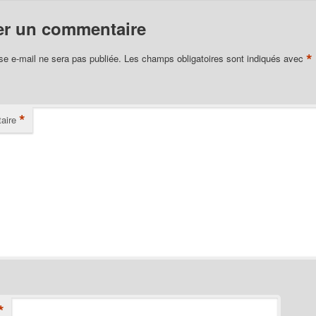
er un commentaire
*
se e-mail ne sera pas publiée.
Les champs obligatoires sont indiqués avec
*
aire
*