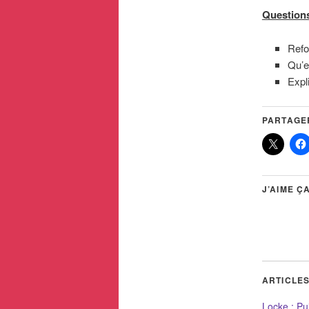
Questions
Refo
Qu’e
Expl
PARTAGER
J’AIME ÇA
ARTICLES
Locke : Pui