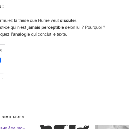
 :
rmulez la thèse que Hume veut
discuter
.
st-ce qui n’est
jamais perceptible
selon lui ? Pourquoi ?
iquez
l’analogie
qui conclut le texte.
 :
 :
 SIMILAIRES
s-je être moi-