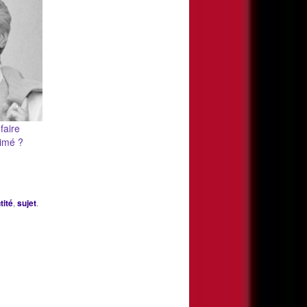
faire
aimé ?
tité
,
sujet
.