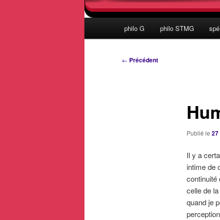
Menu
philo G
philo STMG
spé
principal
Navigation
←
Précédent
des
articles
Hum
Publié le
27
Il y a cer
intime de 
continuité
celle de l
quand je p
perception