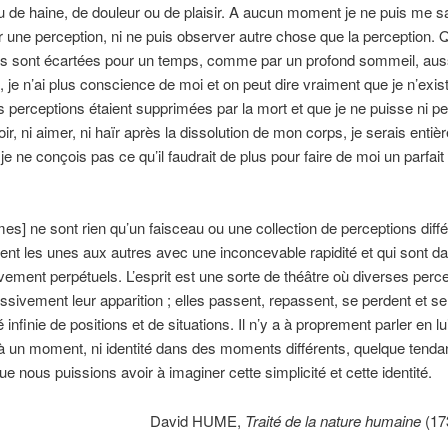
 de haine, de douleur ou de plaisir. A aucun moment je ne puis me sai
r une perception, ni ne puis observer autre chose que la perception
ns sont écartées pour un temps, comme par un profond sommeil, aus
 je n’ai plus conscience de moi et on peut dire vraiment que je n’exis
 perceptions étaient supprimées par la mort et que je ne puisse ni pe
voir, ni aimer, ni haïr après la dissolution de mon corps, je serais enti
 je ne conçois pas ce qu’il faudrait de plus pour faire de moi un parfait
s] ne sont rien qu’un faisceau ou une collection de perceptions diffé
nt les unes aux autres avec une inconcevable rapidité et qui sont da
ement perpétuels. L’esprit est une sorte de théâtre où diverses perc
ssivement leur apparition ; elles passent, repassent, se perdent et s
 infinie de positions et de situations. Il n’y a à proprement parler en lui
 à un moment, ni identité dans des moments différents, quelque tend
ue nous puissions avoir à imaginer cette simplicité et cette identité.
David HUME,
Traité de la nature humaine
(173