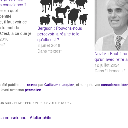
 conscience ?
er en quoi
identité
, il faut voir ce
 le mot de
Bergson : Pouvons-nous
C'est, à ce que je
percevoir la réalité telle
tre pensant et
 2016
qu’elle est ?
, capable de
es"
8 juillet 2018
e réflexion, et qui
Dans "textes"
Nozick : Faut-il ne 
nsulter soi-même
qu’un avec l’être 
 même, comme
12 juillet 2024
chose qui pense
Dans "Licence 1"
nts…
a été publié dans
textes
par
Guillaume Lequien
, et marqué avec
conscience
,
iden
 favori avec son
permalien
.
ION SUR «
HUME : PEUT-ON PERCEVOIR LE MOI ?
»
La conscience | Atelier philo