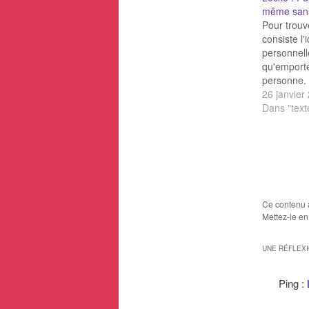
même sans
Pour trouv
consiste l'
personnelle
qu'emporte
personne. 
crois, un ê
26 janvier
intelligent
Dans "text
raison et d
se peut co
comme le
une même 
en différe
Ce contenu 
Mettez-le en
UNE RÉFLEX
Ping :