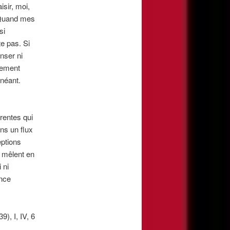
sir, moi,
. Quand mes
si
te pas. Si
nser ni
èrement
 néant.
rentes qui
ns un flux
eptions
e mêlent en
 ni
ance
9), I, IV, 6