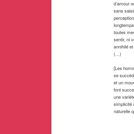
d’amour ou
sans saisi
perceptio
longtemps,
toutes mes
sentir, ni 
annihilé et
(…)
[Les homme
se succède
et un mouv
font succe
une variété
simplicité
naturelle q