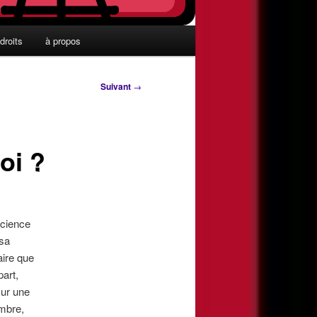
droits
à propos
Suivant
→
oi ?
science
 sa
aire que
part,
sur une
ombre,