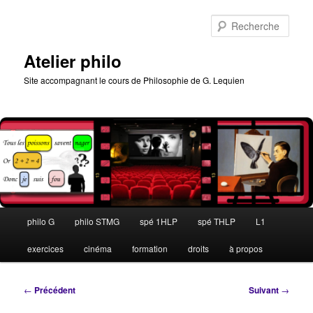
Aller
au
Rech
contenu
principal
Atelier philo
Site accompagnant le cours de Philosophie de G. Lequien
Menu
philo G
philo STMG
spé 1HLP
spé THLP
L1
principal
exercices
cinéma
formation
droits
à propos
Navigation
←
Précédent
Suivant
→
des