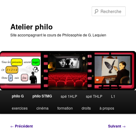
Aller
au
Rech
contenu
principal
Atelier philo
Site accompagnant le cours de Philosophie de G. Lequien
Menu
philo G
philo STMG
spé 1HLP
spé THLP
L1
principal
exercices
cinéma
formation
droits
à propos
Navigation
←
Précédent
Suivant
→
des