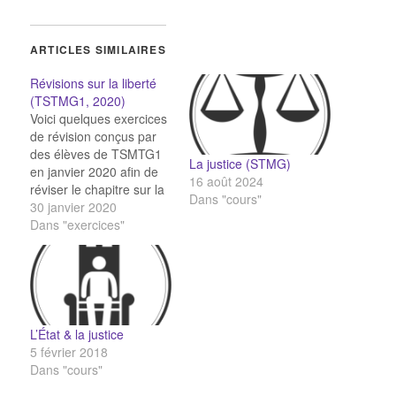
ARTICLES SIMILAIRES
Révisions sur la liberté
(TSTMG1, 2020)
Voici quelques exercices
de révision conçus par
des élèves de TSMTG1
La justice (STMG)
en janvier 2020 afin de
16 août 2024
réviser le chapitre sur la
Dans "cours"
liberté : La liberté
30 janvier 2020
Première partie du cours
Dans "exercices"
sur la liberté Deuxième
partie du cours sur la
liberté Troisième partie
du cours sur la liberté
Exercices sur l'ensemble
du…
L’État & la justice
5 février 2018
Dans "cours"