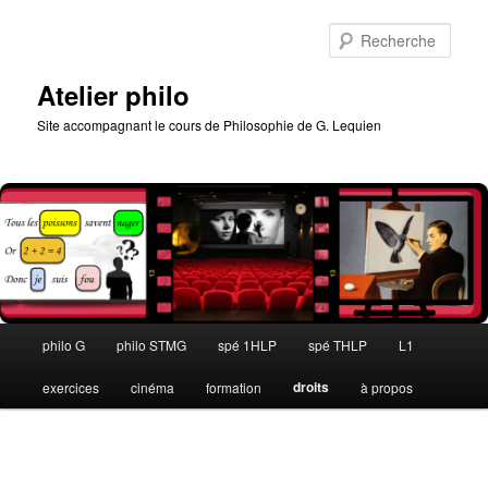
Aller
au
Rech
contenu
principal
Atelier philo
Site accompagnant le cours de Philosophie de G. Lequien
Menu
philo G
philo STMG
spé 1HLP
spé THLP
L1
principal
droits
exercices
cinéma
formation
à propos