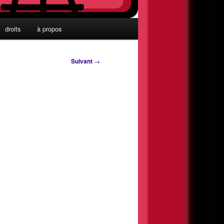
droits
à propos
Suivant
→