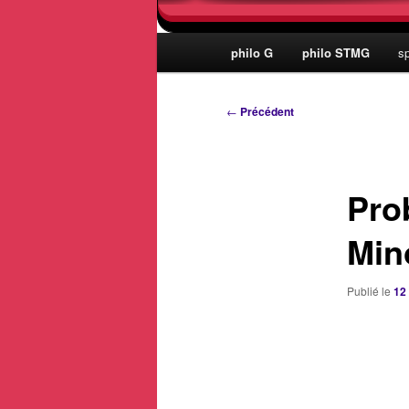
Menu
philo G
philo STMG
s
principal
Navigation
←
Précédent
des
articles
Prob
Min
Publié le
12