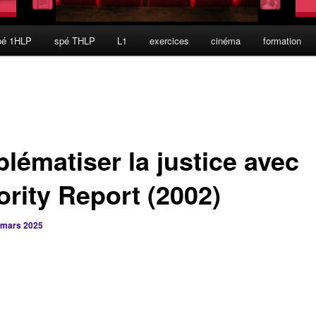
pé 1HLP
spé THLP
L1
exercices
cinéma
formation
lématiser la justice avec
ority Report (2002)
 mars 2025