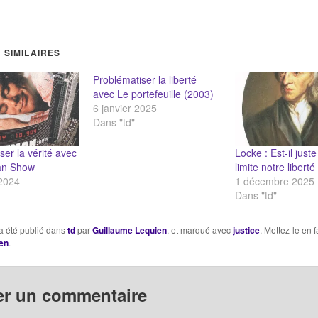
 SIMILAIRES
Problématiser la liberté
avec Le portefeuille (2003)
6 janvier 2025
Dans "td"
ser la vérité avec
Locke : Est-il juste
an Show
limite notre liberté
 2024
1 décembre 2025
Dans "td"
a été publié dans
td
par
Guillaume Lequien
, et marqué avec
justice
. Mettez-le en 
en
.
er un commentaire