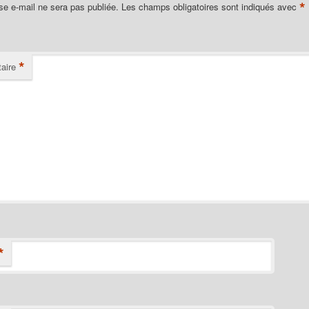
*
se e-mail ne sera pas publiée.
Les champs obligatoires sont indiqués avec
*
aire
*