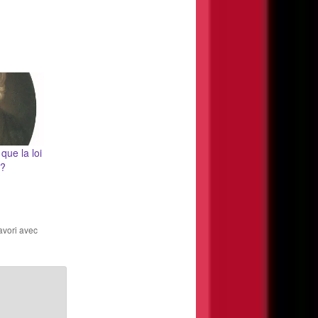
 que la loi
 ?
favori avec