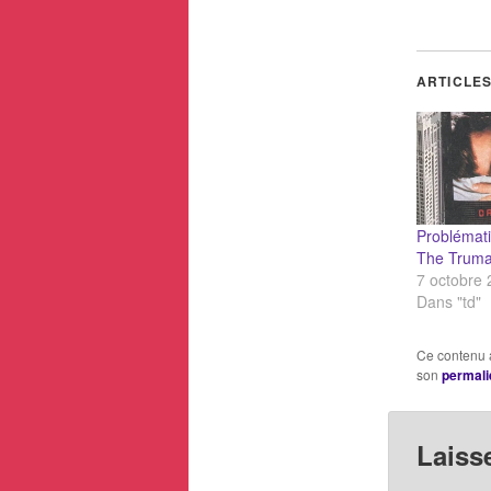
ARTICLES
Problémati
The Trum
7 octobre
Dans "td"
Ce contenu 
son
permali
Laiss