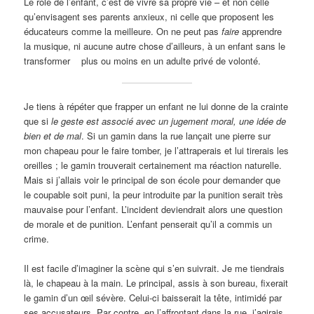
Le rôle de l’enfant, c’est de vivre sa propre vie – et non celle
qu’envisagent ses parents anxieux, ni celle que proposent les
éducateurs comme la meilleure. On ne peut pas
faire
apprendre
la musique, ni aucune autre chose d’ailleurs, à un enfant sans le
transformer plus ou moins en un adulte privé de volonté.
Je tiens à répéter que frapper un enfant ne lui donne de la crainte
que si
le geste est associé avec un jugement moral, une idée de
bien et de mal
. Si un gamin dans la rue lançait une pierre sur
mon chapeau pour le faire tomber, je l’attraperais et lui tirerais les
oreilles ; le gamin trouverait certainement ma réaction naturelle.
Mais si j’allais voir le principal de son école pour demander que
le coupable soit puni, la peur introduite par la punition serait très
mauvaise pour l’enfant. L’incident deviendrait alors une question
de morale et de punition. L’enfant penserait qu’il a commis un
crime.
Il est facile d’imaginer la scène qui s’en suivrait. Je me tiendrais
là, le chapeau à la main. Le principal, assis à son bureau, fixerait
le gamin d’un œil sévère. Celui-ci baisserait la tête, intimidé par
ses accusateurs. Par contre, en l’affrontant dans la rue, j’agirais