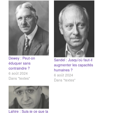
Dewey : Peut-on
Sandel : Jusqu’où faut-il
éduquer sans
augmenter les capacités
contraindre ?
humaines ?
6 août 2024
6 août 2024
Dans "textes"
Dans "textes"
Lahire : Suis-je ce que la