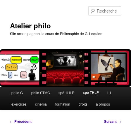
Aller
au
Rech
contenu
principal
Atelier philo
Site accompagnant le cours de Philosophie de G. Lequien
Menu
spé THLP
philo G
philo STMG
spé 1HLP
L1
principal
exercices
cinéma
formation
droits
à propos
Navigation
←
Précédent
Suivant
→
des