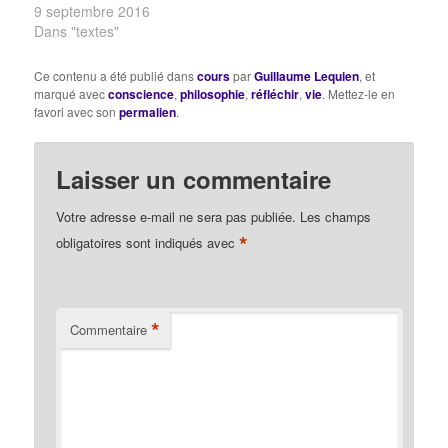
notre nouveau langage
9 septembre 2016
paraîtra le plus
Dans "textes"
déroutant. La question
est de savoir dans quelle
Ce contenu a été publié dans
cours
par
Guillaume Lequien
, et
mesure un jugement est
marqué avec
conscience
,
philosophie
,
réfléchir
,
vie
. Mettez-le en
apte à promouvoir la vie,
favori avec son
permalien
.
à la conserver, à
conserver l’espèce, voire
à l’améliorer,…
Laisser un commentaire
Votre adresse e-mail ne sera pas publiée.
Les champs
*
obligatoires sont indiqués avec
*
Commentaire