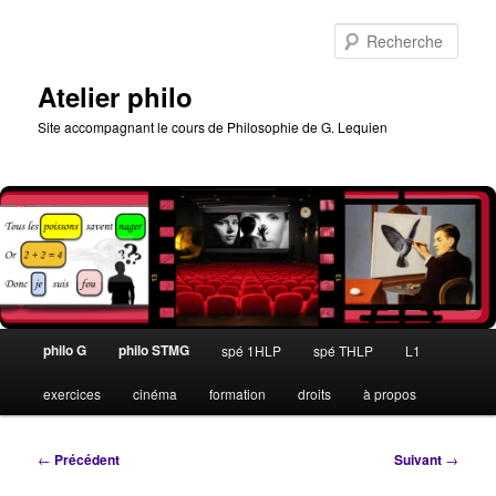
Aller
au
Rech
contenu
principal
Atelier philo
Site accompagnant le cours de Philosophie de G. Lequien
Menu
philo G
philo STMG
spé 1HLP
spé THLP
L1
principal
exercices
cinéma
formation
droits
à propos
Navigation
←
Précédent
Suivant
→
des