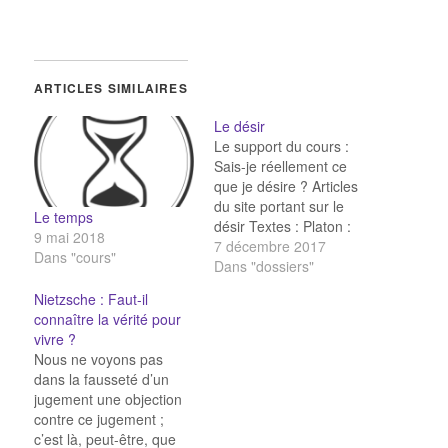
ARTICLES SIMILAIRES
Le désir
Le support du cours :
Sais-je réellement ce
que je désire ? Articles
du site portant sur le
Le temps
désir Textes : Platon :
9 mai 2018
Peut-on vivre sans
7 décembre 2017
Dans "cours"
désirer ? Le mythe de
Dans "dossiers"
l’androgyne Platon :
Nietzsche : Faut-il
Faire ce qui me plaît,
connaître la vérité pour
est-ce faire ce que je
vivre ?
veux ? Schopenhauer :
Nous ne voyons pas
Le désir…
dans la fausseté d’un
jugement une objection
contre ce jugement ;
c’est là, peut-être, que