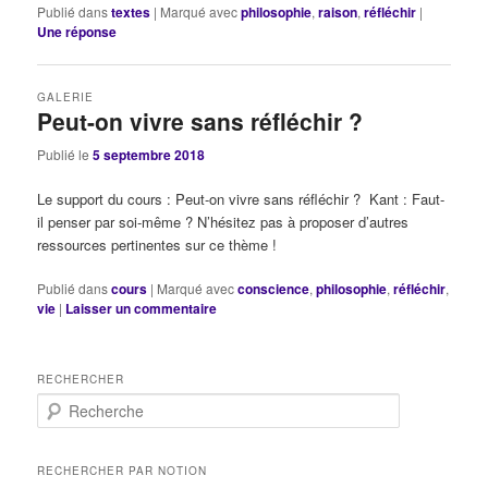
Publié dans
textes
|
Marqué avec
philosophie
,
raison
,
réfléchir
|
Une
réponse
GALERIE
Peut-on vivre sans réfléchir ?
Publié le
5 septembre 2018
Le support du cours : Peut-on vivre sans réfléchir ? Kant : Faut-
il penser par soi-même ? N’hésitez pas à proposer d’autres
ressources pertinentes sur ce thème !
Publié dans
cours
|
Marqué avec
conscience
,
philosophie
,
réfléchir
,
vie
|
Laisser un commentaire
RECHERCHER
R
e
c
h
RECHERCHER PAR NOTION
e