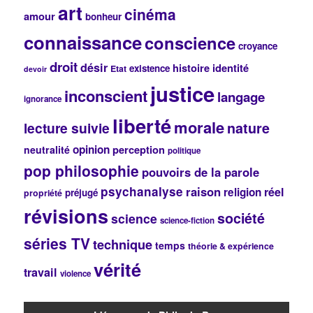
art
cinéma
r
amour
bonheur
c
connaissance
conscience
h
croyance
e
droit
désir
histoire
identité
existence
Etat
devoir
justice
inconscient
langage
ignorance
liberté
morale
lecture suivie
nature
opinion
perception
neutralité
politique
pop philosophie
pouvoirs de la parole
psychanalyse
raison
réel
religion
préjugé
propriété
révisions
société
science
science-fiction
séries TV
technique
temps
théorie & expérience
vérité
travail
violence