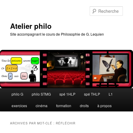
Aller
Aller
au
au
Rech
contenu
contenu
principal
secondaire
Atelier philo
Site accompagnant le cours de Philosophie de G. Lequien
Menu
philo G
philo STMG
spé 1HLP
spé THLP
L1
principal
exercices
cinéma
formation
droits
à propos
ARCHIVES PAR MOT-CLÉ :
RÉFLÉCHIR