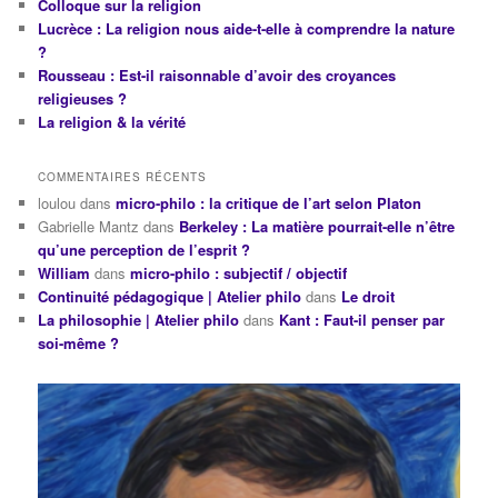
Colloque sur la religion
Lucrèce : La religion nous aide-t-elle à comprendre la nature
?
Rousseau : Est-il raisonnable d’avoir des croyances
religieuses ?
La religion & la vérité
COMMENTAIRES RÉCENTS
loulou
dans
micro-philo : la critique de l’art selon Platon
Gabrielle Mantz
dans
Berkeley : La matière pourrait-elle n’être
qu’une perception de l’esprit ?
William
dans
micro-philo : subjectif / objectif
Continuité pédagogique | Atelier philo
dans
Le droit
La philosophie | Atelier philo
dans
Kant : Faut-il penser par
soi-même ?