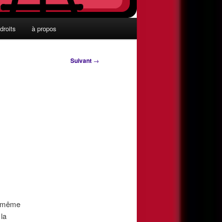
droits
à propos
Suivant
→
ui-même
la