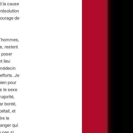
d la cause
résolution
courage de
 d’hommes,
e, restent
e poser
t lieu
 médecin
efforts. Je
bien pour
s le sexe
ajorité,
ar bonté,
étail, et
re le
danger qui
 pas si