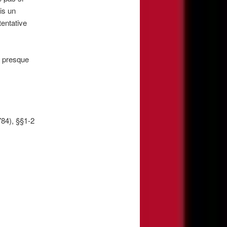
is un
tentative
st presque
784), §§1-2