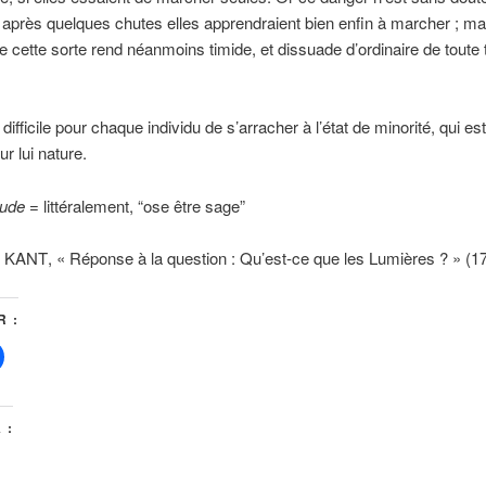
 après quelques chutes elles apprendraient bien enfin à marcher ; ma
e cette sorte rend néanmoins timide, et dissuade d’ordinaire de toute 
 difficile pour chaque individu de s’arracher à l’état de minorité, qui e
r lui nature.
aude
= littéralement, “ose être sage”
KANT
, « Réponse à la question : Qu’est-ce que les Lumières ? » (1
 :
 :