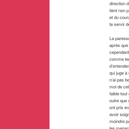
direction 
tient non 
et du cour
te servir 
La paresse
après que 
cependant v
comme leurs
d’entendem
qui juge à
n’ai pas b
moi de cet
faible tou
outre que 
ont pris en
avoir soig
moindre pa
les menace