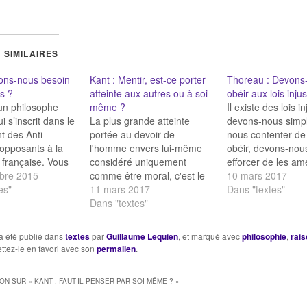
 SIMILAIRES
ons-nous besoin
Kant : Mentir, est-ce porter
Thoreau : Devons
s ?
atteinte aux autres ou à soi-
obéir aux lois inju
un philosophe
même ?
Il existe des lois in
ui s’inscrit dans le
La plus grande atteinte
devons-nous simp
 des Anti-
portée au devoir de
nous contenter de 
opposants à la
l'homme envers lui-même
obéir, devons-nou
 française. Vous
considéré uniquement
efforcer de les am
sieur, que dans
bre 2015
comme être moral, c'est le
tout en continuant 
10 mars 2017
e lumières, je ne
es"
contraire de la véracité : le
11 mars 2017
obéir jusqu’à
Dans "textes"
 d'avouer que
mensonge. (...) Le
Dans "textes"
l’accomplissement
upart d'entre nous
mensonge est l'oubli et pour
projets, ou bien e
ents sont restés à
ainsi dire l'anéantissement
devons-nous
a été publié dans
textes
par
Guillaume Lequien
, et marqué avec
philosophie
,
rais
ature ; qu'au lieu
de sa dignité d'homme. Un
immédiatement le
ettez-le en favori avec son
permalien
.
er…
homme qui ne croit pas lui-
transgresser ? En 
même ce qu'il dit à…
générale, les hom
ION SUR «
KANT : FAUT-IL PENSER PAR SOI-MÊME ?
»
vivent sous un tel
gouvernement esti