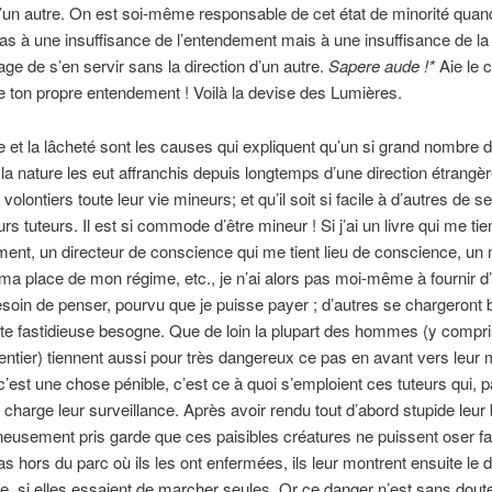
d’un autre. On est soi-même responsable de cet état de minorité quan
pas à une insuffisance de l’entendement mais à une insuffisance de la 
age de s’en servir sans la direction d’un autre.
Sapere aude
!*
Aie le 
de ton propre entendement ! Voilà la devise des Lumières.
 et la lâcheté sont les causes qui expliquent qu’un si grand nombre
la nature les eut affranchis depuis longtemps d’une direction étrangèr
olontiers toute leur vie mineurs; et qu’il soit si facile à d’autres de s
 tuteurs. Il est si commode d’être mineur ! Si j’ai un livre qui me tien
ent, un directeur de conscience qui me tient lieu de conscience, un
 ma place de mon régime, etc., je n’ai alors pas moi-même à fournir d’
esoin de penser, pourvu que je puisse payer ; d’autres se chargeront 
te fastidieuse besogne. Que de loin la plupart des hommes (y compri
t entier) tiennent aussi pour très dangereux ce pas en avant vers leur m
c’est une chose pénible, c’est ce à quoi s’emploient ces tuteurs qui, p
 charge leur surveillance. Après avoir rendu tout d’abord stupide leur b
neusement pris garde que ces paisibles créatures ne puissent oser fai
s hors du parc où ils les ont enfermées, ils leur montrent ensuite le 
, si elles essaient de marcher seules. Or ce danger n’est sans doute