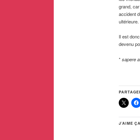
grand, car
accident d
ultérieure.
Il est donc
devenu pou
*
sapere 
PARTAGER
J’AIME ÇA