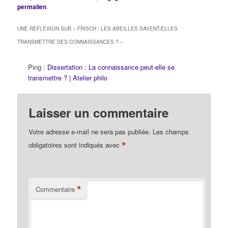
mains, et choses
permalien
.
semblables, ne sont que
de fausses illusions ; et
UNE RÉFLEXION SUR «
FRISCH : LES ABEILLES SAVENT-ELLES
pensons que…
TRANSMETTRE DES CONNAISSANCES ?
»
Ping :
Dissertation : La connaissance peut-elle se
transmettre ? | Atelier philo
Laisser un commentaire
Votre adresse e-mail ne sera pas publiée.
Les champs
*
obligatoires sont indiqués avec
*
Commentaire