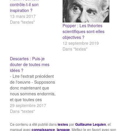
contrôle-t-il son
inspiration ?
13 mars 2017
Dans "textes"
Popper : Les théories
scientifiques sont-elles
objectives ?
12 septembre 2019
Dans "textes"
Descartes : Puis-je
douter de toutes mes
idées ?
- Lire l'extrait précédent
de l'oeuvre - Supposons
donc maintenant que
nous sommes endormis,
et que toutes ces
particularités- ci, à
29 septembre 2017
savoir, que nous ouvrons
Dans "textes"
les yeux, que nous
remuons la tête, que
Ce contenu a été publié dans
textes
par
Guillaume Lequien
, et
nous étendons les
marqué avec
connaissance
,
langage
. Mettez-le en favori avec son