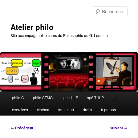
Aller
au
Rech
contenu
principal
Atelier philo
Site accompagnant le cours de Philosophie de G. Lequien
Menu
philo G
philo STMG
spé 1HLP
spé THLP
L1
principal
exercices
cinéma
formation
droits
à propos
Navigation
←
Précédent
Suivant
→
des