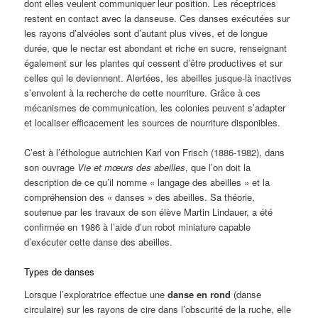
dont elles veulent communiquer leur position. Les réceptrices
restent en contact avec la danseuse. Ces danses exécutées sur
les rayons d’alvéoles sont d’autant plus vives, et de longue
durée, que le nectar est abondant et riche en sucre, renseignant
également sur les plantes qui cessent d’être productives et sur
celles qui le deviennent. Alertées, les abeilles jusque-là inactives
s’envolent à la recherche de cette nourriture. Grâce à ces
mécanismes de communication, les colonies peuvent s’adapter
et localiser efficacement les sources de nourriture disponibles.
C’est à l’éthologue autrichien Karl von Frisch (1886-1982), dans
son ouvrage
Vie et mœurs des abeilles
, que l’on doit la
description de ce qu’il nomme « langage des abeilles » et la
compréhension des « danses » des abeilles. Sa théorie,
soutenue par les travaux de son élève Martin Lindauer, a été
confirmée en 1986 à l’aide d’un robot miniature capable
d’exécuter cette danse des abeilles.
Types de danses
Lorsque l’exploratrice effectue une
danse en rond
(danse
circulaire) sur les rayons de cire dans l’obscurité de la ruche, elle