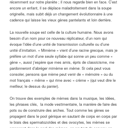
récemment sur notre planète ; il nous regarde bien en face. C’est
encore un enfant, il se déplace maladroitement dans la soupe
originelle, mais subit déjà un changement évolutionnaire à une
cadence qui laisse les vieux gènes pantelants et loin derrière.
La nouvelle soupe est celle de la culture humaine. Nous avons
besoin d’un nom pour ce nouveau réplicateur, d’un nom qui
évoque l’idée d’une unité de transmission culturelle ou d’une
unité d’
imitation
. « Mimème » vient d’une racine grecque, mais je
préfère un mot d’une seule syllabe qui sonne un peu comme «
gène », aussi j’espère que mes amis, épris de classicisme, me
pardonneront d’abréger mimème en
mème
. Si cela peut vous
consoler, pensons que mème peut venir de « mémoire » ou du
mot français « même » qui rime avec « crème » (qui veut dire le
meilleur, le dessus du panier).
On trouve des exemples de mèmes dans la musique, les idées,
les phrases clés, la mode vestimentaire, la manière de faire des
pots ou de construire des arches. Tout comme les gènes se
propagent dans le pool génique en sautant de corps en corps par
le biais des spermatozoïdes et des ovocytes, les mèmes se