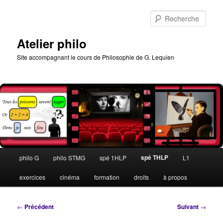
Aller
au
Rech
contenu
principal
Atelier philo
Site accompagnant le cours de Philosophie de G. Lequien
Menu
spé THLP
philo G
philo STMG
spé 1HLP
L1
principal
exercices
cinéma
formation
droits
à propos
Navigation
←
Précédent
Suivant
→
des