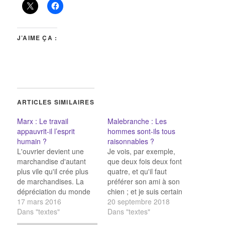
J’AIME ÇA :
ARTICLES SIMILAIRES
Marx : Le travail
Malebranche : Les
appauvrit-il l’esprit
hommes sont-ils tous
humain ?
raisonnables ?
L'ouvrier devient une
Je vois, par exemple,
marchandise d'autant
que deux fois deux font
plus vile qu'il crée plus
quatre, et qu'il faut
de marchandises. La
préférer son ami à son
dépréciation du monde
chien ; et je suis certain
des hommes augmente
17 mars 2016
qu'il n'y a point d'homme
20 septembre 2018
en raison directe de la
Dans "textes"
au monde qui ne le
Dans "textes"
mise en valeur du
puisse voir aussi bien