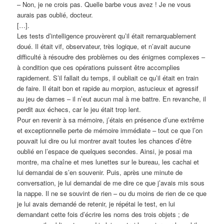
– Non, je ne crois pas. Quelle barbe vous avez ! Je ne vous
aurais pas oublié, docteur.
[…].
Les tests d’intelligence prouvèrent qu’il était remarquablement
doué. Il était vif, observateur, très logique, et n’avait aucune
difficulté à résoudre des problèmes ou des énigmes complexes –
à condition que ces opérations puissent être accomplies
rapidement. S’il fallait du temps, il oubliait ce qu’il était en train
de faire. Il était bon et rapide au morpion, astucieux et agressif
au jeu de dames – il n’eut aucun mal à me battre. En revanche, il
perdit aux échecs, car le jeu était trop lent.
Pour en revenir à sa mémoire, j’étais en présence d’une extrême
et exceptionnelle perte de mémoire immédiate – tout ce que l’on
pouvait lui dire ou lui montrer avait toutes les chances d’être
oublié en l’espace de quelques secondes. Ainsi, je posai ma
montre, ma chaîne et mes lunettes sur le bureau, les cachai et
lui demandai de s’en souvenir. Puis, après une minute de
conversation, je lui demandai de me dire ce que j’avais mis sous
la nappe. Il ne se souvint de rien – ou du moins de rien de ce que
je lui avais demandé de retenir, je répétai le test, en lui
demandant cette fois d’écrire les noms des trois objets ; de