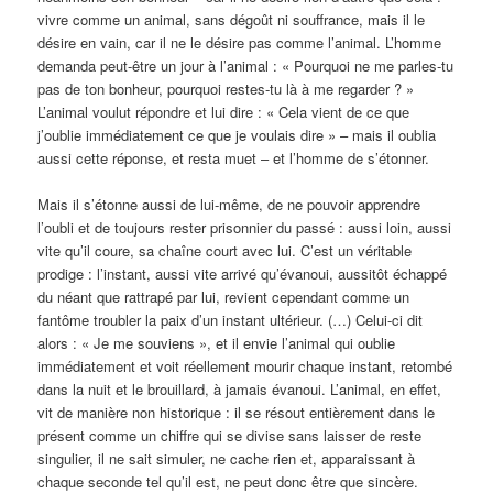
vivre comme un animal, sans dégoût ni souffrance, mais il le
désire en vain, car il ne le désire pas comme l’animal. L’homme
demanda peut-être un jour à l’animal : « Pourquoi ne me parles-tu
pas de ton bonheur, pourquoi restes-tu là à me regarder ? »
L’animal voulut répondre et lui dire : « Cela vient de ce que
j’oublie immédiatement ce que je voulais dire » – mais il oublia
aussi cette réponse, et resta muet – et l’homme de s’étonner.
Mais il s’étonne aussi de lui-même, de ne pouvoir apprendre
l’oubli et de toujours rester prisonnier du passé : aussi loin, aussi
vite qu’il coure, sa chaîne court avec lui. C’est un véritable
prodige : l’instant, aussi vite arrivé qu’évanoui, aussitôt échappé
du néant que rattrapé par lui, revient cependant comme un
fantôme troubler la paix d’un instant ultérieur. (…) Celui-ci dit
alors : « Je me souviens », et il envie l’animal qui oublie
immédiatement et voit réellement mourir chaque instant, retombé
dans la nuit et le brouillard, à jamais évanoui. L’animal, en effet,
vit de manière non historique : il se résout entièrement dans le
présent comme un chiffre qui se divise sans laisser de reste
singulier, il ne sait simuler, ne cache rien et, apparaissant à
chaque seconde tel qu’il est, ne peut donc être que sincère.