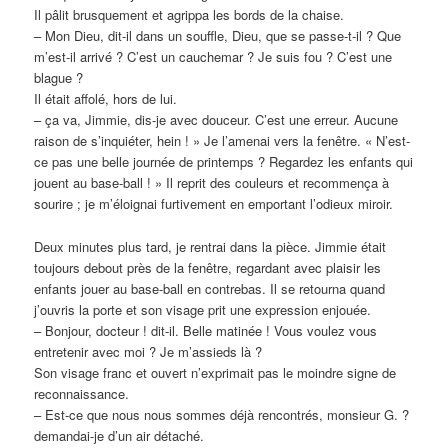
Il pâlit brusquement et agrippa les bords de la chaise.
– Mon Dieu, dit-il dans un souffle, Dieu, que se passe-t-il ? Que
m’est-il arrivé ? C’est un cauchemar ? Je suis fou ? C’est une
blague ?
Il était affolé, hors de lui.
– ça va, Jimmie, dis-je avec douceur. C’est une erreur. Aucune
raison de s’inquiéter, hein ! » Je l’amenai vers la fenêtre. « N’est-
ce pas une belle journée de printemps ? Regardez les enfants qui
jouent au base-ball ! » Il reprit des couleurs et recommença à
sourire ; je m’éloignai furtivement en emportant l’odieux miroir.
Deux minutes plus tard, je rentrai dans la pièce. Jimmie était
toujours debout près de la fenêtre, regardant avec plaisir les
enfants jouer au base-ball en contrebas. Il se retourna quand
j’ouvris la porte et son visage prit une expression enjouée.
– Bonjour, docteur ! dit-il. Belle matinée ! Vous voulez vous
entretenir avec moi ? Je m’assieds là ?
Son visage franc et ouvert n’exprimait pas le moindre signe de
reconnaissance.
– Est-ce que nous nous sommes déjà rencontrés, monsieur G. ?
demandai-je d’un air détaché.