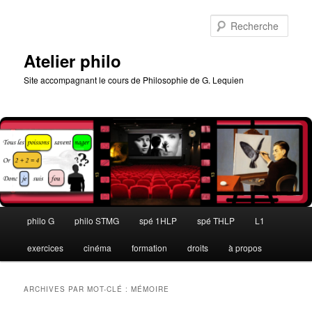
Aller
Aller
au
au
Rech
contenu
contenu
principal
secondaire
Atelier philo
Site accompagnant le cours de Philosophie de G. Lequien
Menu
philo G
philo STMG
spé 1HLP
spé THLP
L1
principal
exercices
cinéma
formation
droits
à propos
ARCHIVES PAR MOT-CLÉ :
MÉMOIRE