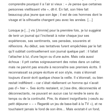
comprendre pourquoi il a l’air si vieux : « Je pense que certaines
personnes vieillissent vite », dit-il. En fait, son frère fait
beaucoup plus jeune que son âge ; il est de ces hommes dont le
visage et la silhouette changent peu avec les années. […]
Lorsque je […] vis [Jimmie] pour la première fois, je lui suggérai
de tenir un joumal qui l’inciterait à noter chaque jour ses
expériences, ses sentiments, ses pensées, souvenirs et
réflexions. Au début, ses tentatives furent empêchées par le fait
qu’il oubliait continuellement son joumal quelque part : il fallait
l’attacher à lui, d’une façon ou d’une autre. Mais cela aussi
échoua : il prit certes soigneusement des notes dans un cahier,
mais ne parvint pas ensuite à reconnaître ses premiers écrits. Il
reconnaissait sa propre écriture et son style, mais s’étonnait
toujours d’avoir écrit quelque chose la veille. Il s’étonnait, ou bien
restait indifférent – car c’était réellement un homme qui n’avait
pas d’« hier ». Ses écrits restaient, si j’ose dire, déconnectés et
déconnectants, ne pouvant en aucun cas lui rendre le sens du
temps ou de la continuité. Pire, ils étaient insignifiants («oeufs au
petit déjeuner » – « Regardé un jeu de base-ball à la TV »), et ne
touchaient jamais le fond de son être… Mais existait-il un fond,