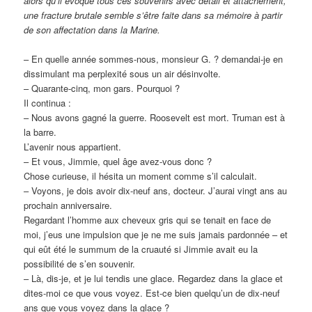
alors qu’il évoque tous ces souvenirs avec détail et attachement,
une fracture brutale semble s’être faite dans sa mémoire à partir
de son affectation dans la Marine.
– En quelle année sommes-nous, monsieur G. ? demandai-je en
dissimulant ma perplexité sous un air désinvolte.
– Quarante-cinq, mon gars. Pourquoi ?
Il continua :
– Nous avons gagné la guerre. Roosevelt est mort. Truman est à
la barre.
L’avenir nous appartient.
– Et vous, Jimmie, quel âge avez-vous donc ?
Chose curieuse, il hésita un moment comme s’il calculait.
– Voyons, je dois avoir dix-neuf ans, docteur. J’aurai vingt ans au
prochain anniversaire.
Regardant l’homme aux cheveux gris qui se tenait en face de
moi, j’eus une impulsion que je ne me suis jamais pardonnée – et
qui eût été le summum de la cruauté si Jimmie avait eu la
possibilité de s’en souvenir.
– Là, dis-je, et je lui tendis une glace. Regardez dans la glace et
dites-moi ce que vous voyez. Est-ce bien quelqu’un de dix-neuf
ans que vous voyez dans la glace ?