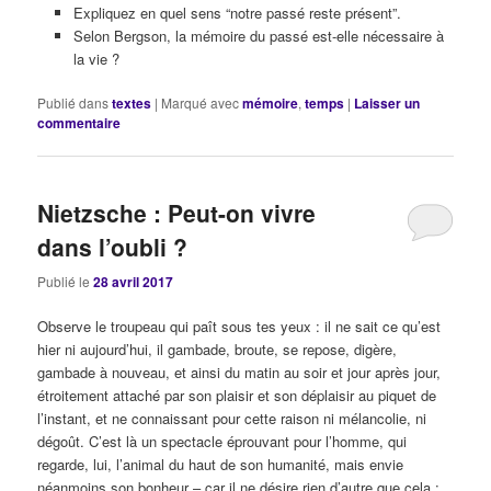
Expliquez en quel sens “notre passé reste présent”.
Selon Bergson, la mémoire du passé est-elle nécessaire à
la vie ?
Publié dans
textes
|
Marqué avec
mémoire
,
temps
|
Laisser un
commentaire
Nietzsche : Peut-on vivre
dans l’oubli ?
Publié le
28 avril 2017
Observe le troupeau qui paît sous tes yeux : il ne sait ce qu’est
hier ni aujourd’hui, il gambade, broute, se repose, digère,
gambade à nouveau, et ainsi du matin au soir et jour après jour,
étroitement attaché par son plaisir et son déplaisir au piquet de
l’instant, et ne connaissant pour cette raison ni mélancolie, ni
dégoût. C’est là un spectacle éprouvant pour l’homme, qui
regarde, lui, l’animal du haut de son humanité, mais envie
néanmoins son bonheur – car il ne désire rien d’autre que cela :