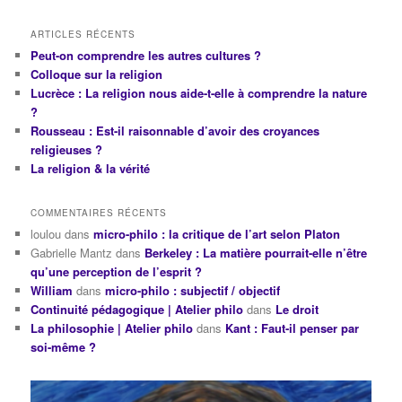
ARTICLES RÉCENTS
Peut-on comprendre les autres cultures ?
Colloque sur la religion
Lucrèce : La religion nous aide-t-elle à comprendre la nature
?
Rousseau : Est-il raisonnable d’avoir des croyances
religieuses ?
La religion & la vérité
COMMENTAIRES RÉCENTS
loulou
dans
micro-philo : la critique de l’art selon Platon
Gabrielle Mantz
dans
Berkeley : La matière pourrait-elle n’être
qu’une perception de l’esprit ?
William
dans
micro-philo : subjectif / objectif
Continuité pédagogique | Atelier philo
dans
Le droit
La philosophie | Atelier philo
dans
Kant : Faut-il penser par
soi-même ?