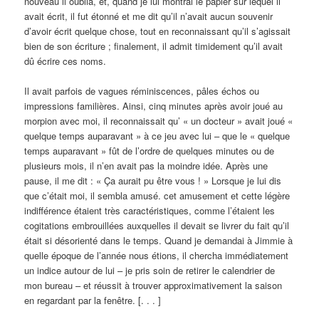
nouveau il oublia, et, quand je lui montrai le papier sur lequel il
avait écrit, il fut étonné et me dit qu’il n’avait aucun souvenir
d’avoir écrit quelque chose, tout en reconnaissant qu’il s’agissait
bien de son écriture ; finalement, il admit timidement qu’il avait
dû écrire ces noms.
Il avait parfois de vagues réminiscences, pâles échos ou
impressions familières. Ainsi, cinq minutes après avoir joué au
morpion avec moi, il reconnaissait qu’ « un docteur » avait joué «
quelque temps auparavant » à ce jeu avec lui – que le « quelque
temps auparavant » fût de l’ordre de quelques minutes ou de
plusieurs mois, il n’en avait pas la moindre idée. Après une
pause, il me dit : « Ça aurait pu être vous ! » Lorsque je lui dis
que c’était moi, il sembla amusé. cet amusement et cette légère
indifférence étaient très caractéristiques, comme l’étaient les
cogitations embrouillées auxquelles il devait se livrer du fait qu’il
était si désorienté dans le temps. Quand je demandai à Jimmie à
quelle époque de l’année nous étions, il chercha immédiatement
un indice autour de lui – je pris soin de retirer le calendrier de
mon bureau – et réussit à trouver approximativement la saison
en regardant par la fenêtre. [. . . ]