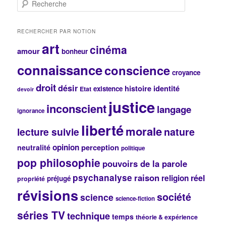
R
e
c
h
RECHERCHER PAR NOTION
e
art
cinéma
r
amour
bonheur
c
connaissance
conscience
h
croyance
e
droit
désir
histoire
identité
existence
Etat
devoir
justice
inconscient
langage
ignorance
liberté
morale
lecture suivie
nature
opinion
perception
neutralité
politique
pop philosophie
pouvoirs de la parole
psychanalyse
raison
réel
religion
préjugé
propriété
révisions
société
science
science-fiction
séries TV
technique
temps
théorie & expérience