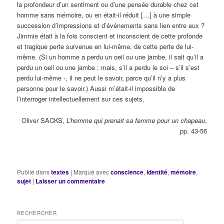
la profondeur d’un sentiment ou d’une pensée durable chez cet
homme sans mémoire, ou en était-il réduit […] à une simple
succession d’impressions et d’événements sans lien entre eux ?
Jimmie était à la fois conscient et inconscient de cette profonde
et tragique perte survenue en lui-même, de cette perte de lui-
même. (Si un homme a perdu un oeil ou une jambe, il sait qu’il a
perdu un oeil ou une jambe ; mais, s’il a perdu le soi – s’il s’est
perdu lui-même -, il ne peut le savoir, parce qu’il n’y a plus
personne pour le savoir.) Aussi m’était-il impossible de
l’interroger intellectuellement sur ces sujets.
Oliver SACKS,
L’homme qui prenait sa femme pour un chapeau
,
pp. 43-56
Publié dans
textes
|
Marqué avec
conscience
,
identité
,
mémoire
,
sujet
|
Laisser un commentaire
RECHERCHER