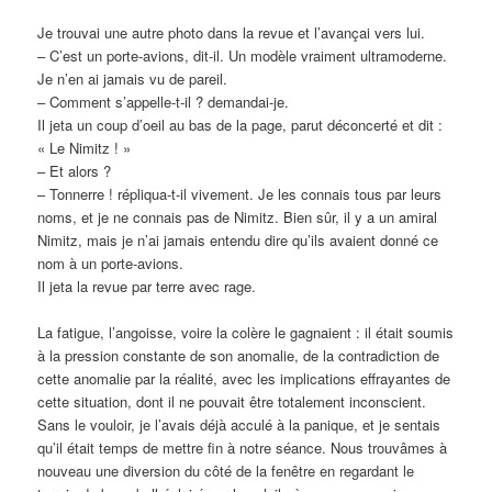
Je trouvai une autre photo dans la revue et l’avançai vers lui.
– C’est un porte-avions, dit-il. Un modèle vraiment ultramoderne.
Je n’en ai jamais vu de pareil.
– Comment s’appelle-t-il ? demandai-je.
Il jeta un coup d’oeil au bas de la page, parut déconcerté et dit :
« Le Nimitz ! »
– Et alors ?
– Tonnerre ! répliqua-t-il vivement. Je les connais tous par leurs
noms, et je ne connais pas de Nimitz. Bien sûr, il y a un amiral
Nimitz, mais je n’ai jamais entendu dire qu’ils avaient donné ce
nom à un porte-avions.
Il jeta la revue par terre avec rage.
La fatigue, l’angoisse, voire la colère le gagnaient : il était soumis
à la pression constante de son anomalie, de la contradiction de
cette anomalie par la réalité, avec les implications effrayantes de
cette situation, dont il ne pouvait être totalement inconscient.
Sans le vouloir, je l’avais déjà acculé à la panique, et je sentais
qu’il était temps de mettre fin à notre séance. Nous trouvâmes à
nouveau une diversion du côté de la fenêtre en regardant le