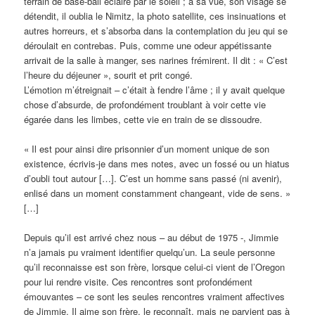
terrain de base-ball éclairé par le soleil ; à sa vue, son visage se
détendit, il oublia le Nimitz, la photo satellite, ces insinuations et
autres horreurs, et s’absorba dans la contemplation du jeu qui se
déroulait en contrebas. Puis, comme une odeur appétissante
arrivait de la salle à manger, ses narines frémirent. Il dit : « C’est
l’heure du déjeuner », sourit et prit congé.
L’émotion m’étreignait – c’était à fendre l’âme ; il y avait quelque
chose d’absurde, de profondément troublant à voir cette vie
égarée dans les limbes, cette vie en train de se dissoudre.
« Il est pour ainsi dire prisonnier d’un moment unique de son
existence, écrivis-je dans mes notes, avec un fossé ou un hiatus
d’oubli tout autour […]. C’est un homme sans passé (ni avenir),
enlisé dans un moment constamment changeant, vide de sens. »
[…]
Depuis qu’il est arrivé chez nous – au début de 1975 -, Jimmie
n’a jamais pu vraiment identifier quelqu’un. La seule personne
qu’il reconnaisse est son frère, lorsque celui-ci vient de l’Oregon
pour lui rendre visite. Ces rencontres sont profondément
émouvantes – ce sont les seules rencontres vraiment affectives
de Jimmie. Il aime son frère, le reconnaît, mais ne parvient pas à