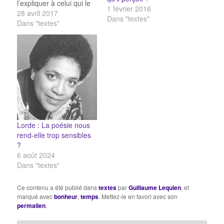
l’expliquer à celui qui le
1 février 2016
demande, je ne le sais
28 avril 2017
Dans "textes"
pas ! Et pourtant - je le
Dans "textes"
dis en toute confiance -
je sais que si rien ne se
passait,…
Lorde : La poésie nous
rend-elle trop sensibles
?
6 août 2024
Dans "textes"
Ce contenu a été publié dans
textes
par
Guillaume Lequien
, et
marqué avec
bonheur
,
temps
. Mettez-le en favori avec son
permalien
.