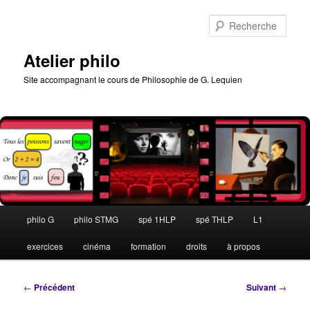
Aller
au
Rech
contenu
principal
Atelier philo
Site accompagnant le cours de Philosophie de G. Lequien
Menu
philo G
philo STMG
spé 1HLP
spé THLP
L1
principal
exercices
cinéma
formation
droits
à propos
Navigation
←
Précédent
Suivant
→
des