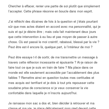
Chercher à effacer, renier une partie de soi plutôt que simplement
l’accepter. Cette phrase résonne en boucle dans mon esprit.
J’ai réfléchi des dizaines de fois à la question et j’étais pourtant
sûr que mes actes étaient en accord avec ma personnalité, qui je
suis et qui je désire être ; mais cela fait maintenant deux jours
que cette intervention à eu lieu et pas moyen de passer à autre
chose. Où est passé le moi craintif, rabaissé, blessé par la vie ?
Peut être est-il encore là, quelque part, à l’intérieur de moi ?
Peut être essaye t-il de sortir, de me transmettre un message à
travers cette réflexion incessante et épuisante ? Ai-je raison de
faire tout ce que je suis en train de faire ? Ma place dans ce
monde est elle seulement accessible par l’accablement des plus
faibles ? Remettre ainsi en question toutes mes certitudes et
mes acquis est terrifiant et je dois à tout pris repousser cette
soudaine prise de conscience si je veux conserver la vie
confortable dans laquelle je m’inscris aujourd’hui.
Je ramasse mon sac a dos et, bien décider à retrouver et ma
classe et ma vie, je place délicatement mon pied devant cette