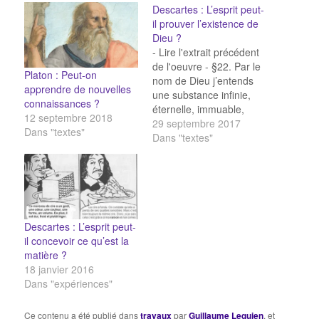
Descartes : L’esprit peut-
il prouver l’existence de
Dieu ?
- Lire l'extrait précédent
de l'oeuvre - §22. Par le
Platon : Peut-on
nom de Dieu j’entends
apprendre de nouvelles
une substance infinie,
connaissances ?
éternelle, immuable,
12 septembre 2018
indépendante, toute
29 septembre 2017
Dans "textes"
connaissante, toute-
Dans "textes"
puissante, et par laquelle
moi-même, et toutes les
autres choses qui sont
(s’il est vrai qu’il y en ait
qui existent) ont été
créées et produites. Or
Descartes : L’esprit peut-
ces…
il concevoir ce qu’est la
matière ?
18 janvier 2016
Dans "expériences"
Ce contenu a été publié dans
travaux
par
Guillaume Lequien
, et