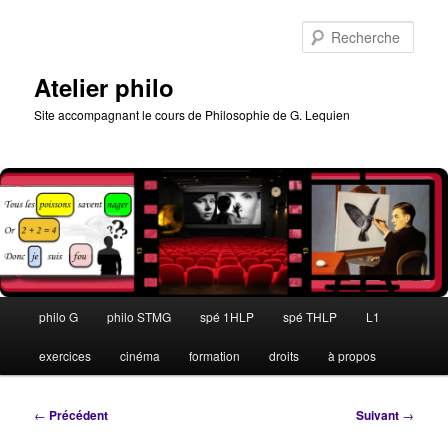
Aller
au
Rech
contenu
principal
Atelier philo
Site accompagnant le cours de Philosophie de G. Lequien
Menu
philo G
philo STMG
spé 1HLP
spé THLP
L1
principal
exercices
cinéma
formation
droits
à propos
Navigation
←
Précédent
Suivant
→
des