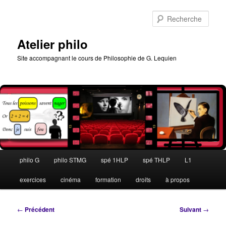
Aller
au
Rech
contenu
principal
Atelier philo
Site accompagnant le cours de Philosophie de G. Lequien
Menu
philo G
philo STMG
spé 1HLP
spé THLP
L1
principal
exercices
cinéma
formation
droits
à propos
Navigation
←
Précédent
Suivant
→
des