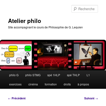
Aller
au
Rech
contenu
principal
Atelier philo
Site accompagnant le cours de Philosophie de G. Lequien
Menu
philo G
philo STMG
spé 1HLP
spé THLP
L1
principal
exercices
cinéma
formation
droits
à propos
Navigation
←
Précédent
Suivant
→
des