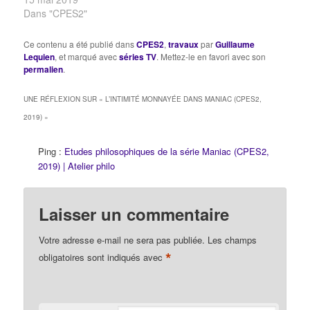
Dans "CPES2"
Ce contenu a été publié dans
CPES2
,
travaux
par
Guillaume
Lequien
, et marqué avec
séries TV
. Mettez-le en favori avec son
permalien
.
UNE RÉFLEXION SUR «
L’INTIMITÉ MONNAYÉE DANS MANIAC (CPES2,
2019)
»
Ping :
Etudes philosophiques de la série Maniac (CPES2,
2019) | Atelier philo
Laisser un commentaire
Votre adresse e-mail ne sera pas publiée.
Les champs
*
obligatoires sont indiqués avec